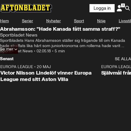
Logga in
Hem
Serier
Nyheter
Sport
Nöje
Livsstil
Abrahamsson: ”Hade Kanada fått samma straff?”
Sportbladet News
Sportbladets Hans Abrahamsson ställer sig frågande till om Kanada 
hade straffats lika hårt som juniorkronorna om rollerna hade varit 
Se mer
ombytta.
Sportbladet News
•
02.05.18
•
5 min
Senast
SE ALLA
EUROPA LEAGUE
•
20 MAJ
1:32
EUROPA LEAG
Victor Nilsson Lindelöf vinner Europa
Självmål frå
League med sitt Aston Villa