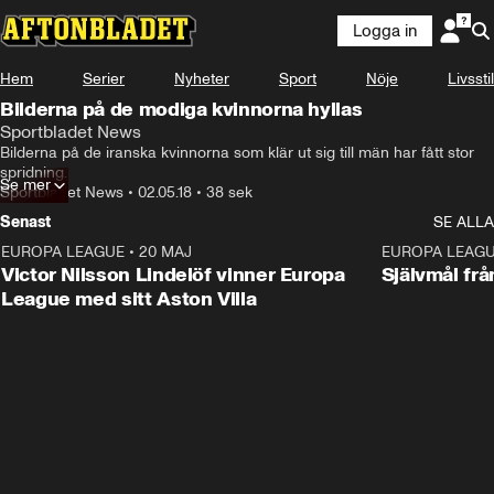
Logga in
Hem
Serier
Nyheter
Sport
Nöje
Livsstil
Bilderna på de modiga kvinnorna hyllas
Sportbladet News
Bilderna på de iranska kvinnorna som klär ut sig till män har fått stor 
spridning.
Se mer
Sportbladet News
•
02.05.18
•
38 sek
Senast
SE ALLA
EUROPA LEAGUE
•
20 MAJ
1:32
EUROPA LEAG
Victor Nilsson Lindelöf vinner Europa
Självmål frå
League med sitt Aston Villa