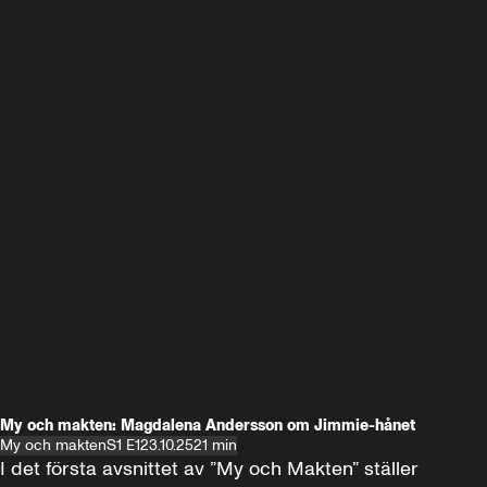
My och makten: Magdalena Andersson om Jimmie-hånet
My och makten
S1 E1
23.10.25
21 min
I det första avsnittet av ”My och Makten” ställer 