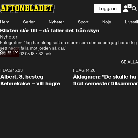
Logga in
Hem
Serier
Nyheter
Sport
Nöje
Livsstil
Blixten slår till – då faller det från skyn
Nyheter
Fotografen: ”Jag har aldrig sett en storm som denna och jag har aldrig 
sett något falla mot jorden så där.”
Se mer
Nyheter
•
02.05.18
•
32 sek
SE ALLA
I DAG 15:23
0:54
I DAG 14:26
Albert, 8, besteg
Åklagaren: ”De skulle ha
Kebnekaise – vill högre
firat semester tillsamma