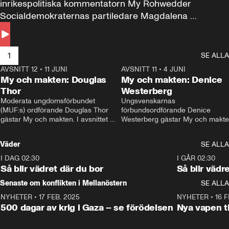
inrikespolitiska kommentatorn My Rohwedder 
Socialdemokraternas partiledare Magdalena 
Andersson till svars.
1
SE ALLA
AVSNITT 12
•
11 JUNI
26:27
AVSNITT 11
•
4 JUNI
2
My och makten: Douglas
My och makten: Denice
Thor
Westerberg
Moderata ungdomsförbundet 
Ungsvenskarnas 
(MUF:s) ordförande Douglas Thor 
förbundsordförande Denice 
gästar My och makten. I avsnittet 
Westerberg gästar My och makten.
diskuteras tonårsutvisningarna och 
avsnittet diskuteras migrationsfrå
hur Moderaterna ska locka väljare till 
och hur SD ska locka kvinnliga 
Väder
SE ALLA
valet i höst. 
väljare. 
I DAG 02:30
1:06
I GÅR 02:30
Så blir vädret där du bor
Så blir vädr
Senaste om konflikten i Mellanöstern
SE ALLA
NYHETER
•
17 FEB. 2025
0:45
NYHETER
•
16 F
500 dagar av krig i Gaza – se förödelsen
Nya vapen ti