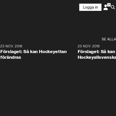
Logga in
SE ALLA
5
23 NOV. 2018
0:37
23 NOV. 2018
Förslaget: Så kan Hockeyettan
Förslaget: Så kan
förändras
Hockeyallsvenska