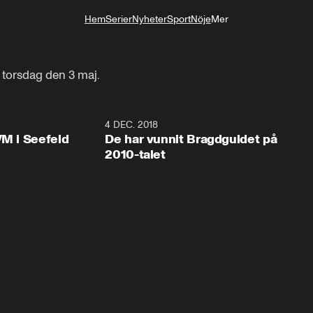
Hem
Serier
Nyheter
Sport
Nöje
Mer
Livsstil
 torsdag den 3 maj.
0:48
4 DEC. 2018
0:3
VM i Seefeld
De har vunnit Bragdguldet på
2010-talet