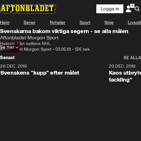
Logga in
Hem
Serier
Nyheter
Sport
Nöje
Livsstil
Svenskarna bakom viktiga segern - se alla målen
Aftonbladet Morgon Sport
Hetaste från nattens NHL
Se mer
Aftonbladet Morgon Sport
•
03.05.18
•
126 sek
Senast
SE ALLA
20 DEC. 2019
0:44
20 DEC. 2019
Svenskens "kupp" efter målet
Kaos utbryte
tackling”