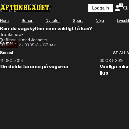
Logga in
Hem
Serier
Nyheter
Sport
Nöje
Livsstil
Kan du vägskylten som väldigt få kan?
Trafiksnack
Trafiksnack med Jeanette
Se mer
Trafiksnack
•
03.05.18
•
167 sek
Senast
SE ALLA
11 DEC. 2018
7:24
30 OKT. 2018
De dolda farorna på vägarna
Vanliga mis
ljus