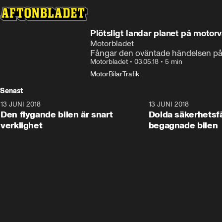
Plötsligt landar planet på motor
Motorbladet
Fångar den oväntade händelsen på
Motorbladet
•
03.05.18
•
5 min
Motor
Bilar
Trafik
Senast
13 JUNI 2018
7:28
13 JUNI 2018
Den flygande bilen är snart
Dolda säkerhetsf
verklighet
begagnade bilen