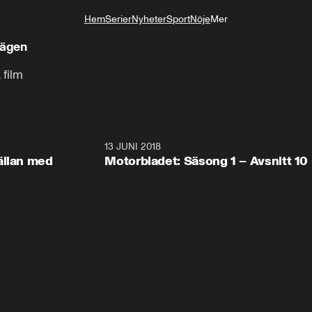
Hem
Serier
Nyheter
Sport
Nöje
Mer
Livsstil
vägen
 film
7:28
13 JUNI 2018
7:2
ällan med
Motorbladet: Säsong 1 – Avsnitt 10