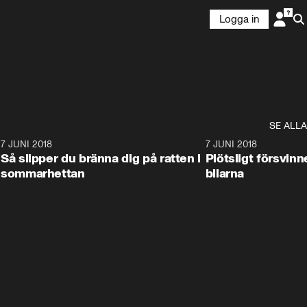
Logga in
SE ALLA
8
7 JUNI 2018
4:51
7 JUNI 2018
Så slipper du bränna dig på ratten i
Plötsligt försvin
sommarhettan
bilarna