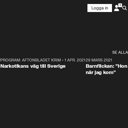
Logga in
SE ALLA
21
5
PROGRAM: AFTONBLADET KRIM
•
1 APR. 2021
1:52
29 MARS 2021
Narkotikans väg till Sverige
Barnflickan: ”Hon
när jag kom”