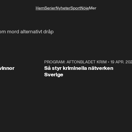
Hem
Serier
Nyheter
Sport
Nöje
Mer
Livsstil
om mord alternativt dråp
3:00
PROGRAM: AFTONBLADET KRIM
•
19 APR. 20
2:5
vinnor
Så styr kriminella nätverken
Sverige