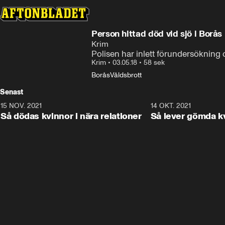
Person hittad död vid sjö i Borås
Krim
Polisen har inlett förundersökning 
Krim
•
03.05.18
•
58 sek
Borås
Våldsbrott
Senast
15 NOV. 2021
3:28
14 OKT. 2021
Så dödas kvinnor i nära relationer
Så lever gömda k