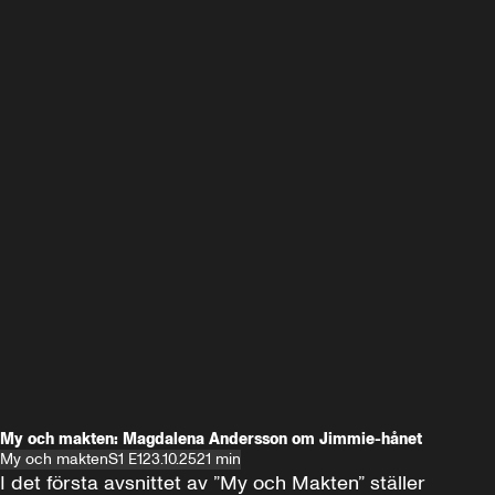
My och makten: Magdalena Andersson om Jimmie-hånet
My och makten
S1 E1
23.10.25
21 min
I det första avsnittet av ”My och Makten” ställer 