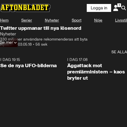
Logga in
Hem
Serier
Nyheter
Sport
Nöje
Livsstil
Twitter uppmanar till nya lösenord
Nyheter
330 miljoner användare rekommenderas att byta
Se mer
Nyheter
•
03.05.18
•
56 sek
SE ALLA
I DAG 19:15
0:36
I DAG 17:08
Se de nya UFO-bilderna
Äggattack mot
premiärministern – kaos
bryter ut