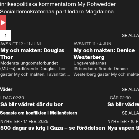
inrikespolitiska kommentatorn My Rohwedder 
Socialdemokraternas partiledare Magdalena 
Andersson till svars.
1
SE ALLA
AVSNITT 12
•
11 JUNI
26:27
AVSNITT 11
•
4 JUNI
2
My och makten: Douglas
My och makten: Denice
Thor
Westerberg
Moderata ungdomsförbundet 
Ungsvenskarnas 
(MUF:s) ordförande Douglas Thor 
förbundsordförande Denice 
gästar My och makten. I avsnittet 
Westerberg gästar My och makten.
diskuteras tonårsutvisningarna och 
avsnittet diskuteras migrationsfrå
hur Moderaterna ska locka väljare till 
och hur SD ska locka kvinnliga 
Väder
SE ALLA
valet i höst. 
väljare. 
I DAG 02:30
1:06
I GÅR 02:30
Så blir vädret där du bor
Så blir vädr
Senaste om konflikten i Mellanöstern
SE ALLA
NYHETER
•
17 FEB. 2025
0:45
NYHETER
•
16 F
500 dagar av krig i Gaza – se förödelsen
Nya vapen ti