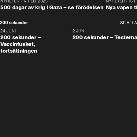
NYHETER
•
17 FEB. 2025
0:45
NYHETER
•
16 F
500 dagar av krig i Gaza – se förödelsen
Nya vapen ti
200 sekunder
SE ALLA
24 JUNI
5:00
2 JUNI
200 sekunder –
200 sekunder – Testern
Vaccinfusket,
fortsättningen