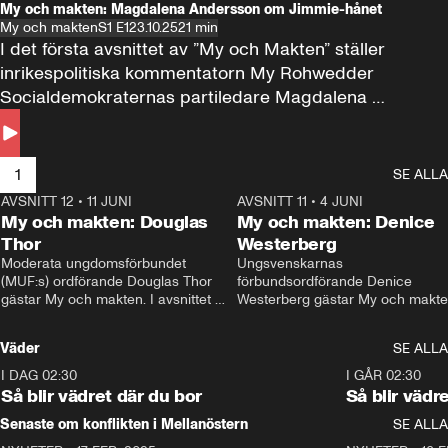
My och makten: Magdalena Andersson om Jimmie-hånet
My och makten
S1 E1
23.10.25
21 min
I det första avsnittet av ”My och Makten” ställer 
inrikespolitiska kommentatorn My Rohwedder 
Socialdemokraternas partiledare Magdalena 
Andersson till svars.
1
SE ALLA
AVSNITT 12
•
11 JUNI
26:27
AVSNITT 11
•
4 JUNI
2
My och makten: Douglas
My och makten: Denice
Thor
Westerberg
Moderata ungdomsförbundet 
Ungsvenskarnas 
(MUF:s) ordförande Douglas Thor 
förbundsordförande Denice 
gästar My och makten. I avsnittet 
Westerberg gästar My och makten.
diskuteras tonårsutvisningarna och 
avsnittet diskuteras migrationsfrå
hur Moderaterna ska locka väljare till 
och hur SD ska locka kvinnliga 
Väder
SE ALLA
valet i höst. 
väljare. 
I DAG 02:30
1:06
I GÅR 02:30
Så blir vädret där du bor
Så blir vädr
Senaste om konflikten i Mellanöstern
SE ALLA