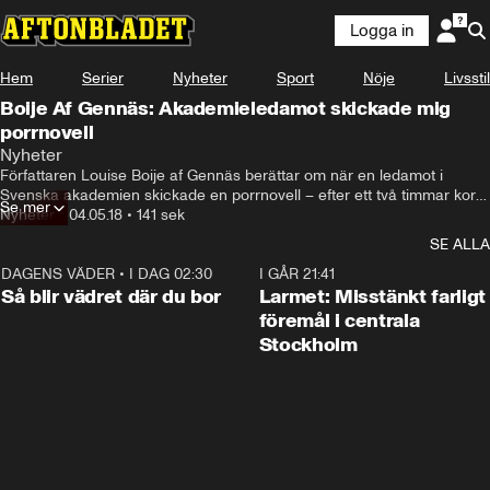
Logga in
Hem
Serier
Nyheter
Sport
Nöje
Livsstil
Boije Af Gennäs: Akademieledamot skickade mig
porrnovell
Nyheter
Författaren Louise Boije af Gennäs berättar om när en ledamot i 
Svenska akademien skickade en porrnovell – efter ett två timmar kort 
Se mer
möte
Nyheter
•
04.05.18
•
141 sek
SE ALLA
DAGENS VÄDER
•
I DAG 02:30
1:06
I GÅR 21:41
Så blir vädret där du bor
Larmet: Misstänkt farligt
föremål i centrala
Stockholm