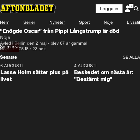
Logga in
Hem
Serier
Nyheter
Sport
Nöje
Livsstil
“Enögde Oscar” från Pippi Långstrump är död
Nöje
Avled i Berlin den 2 maj - blev 87 år gammal
Se mer
Nöje
•
04.05.18
•
23 sek
Senaste
SE ALLA
6 AUGUSTI
1:04
4 AUGUSTI
Lasse Holm sätter plus på
Beskedet om nästa år:
livet
”Bestämt mig”