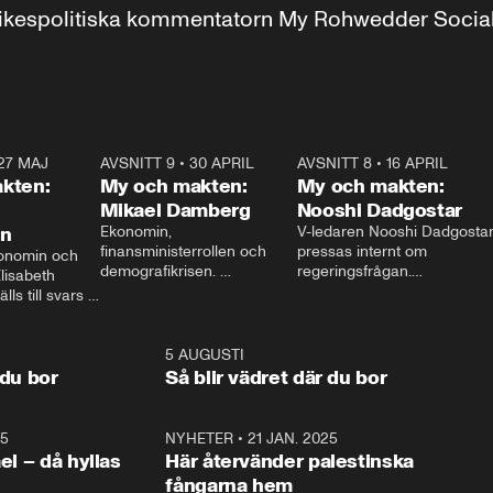
r inrikespolitiska kommentatorn My Rohwedder Soci
27 MAJ
3:51
AVSNITT 9
•
30 APRIL
24:00
AVSNITT 8
•
16 APRIL
25:1
kten:
My och makten:
My och makten:
Mikael Damberg
Nooshi Dadgostar
on
Ekonomin, 
V-ledaren Nooshi Dadgostar
finansministerrollen och 
pressas internt om 
onomin och 
demografikrisen. 
regeringsfrågan.

lisabeth 
Oppositionen ställs till svars 
I Aftonbladets 
ls till svars 
när Socialdemokraternas 
partiledarutfrågning ”My 
stern gästar 
Mikael Damberg gästar My 
och Makten” sätter hon ner 
My och Makten. 
och Makten. 
foten mot kritikerna:

1:06
5 AUGUSTI
1:0
– Vi ställer upp i val. Ska vi 
 du bor
Så blir vädret där du bor
vara med så sitter vi förstås 
25
1:22
NYHETER
•
21 JAN. 2025
0:5
ael – då hyllas
Här återvänder palestinska
fångarna hem