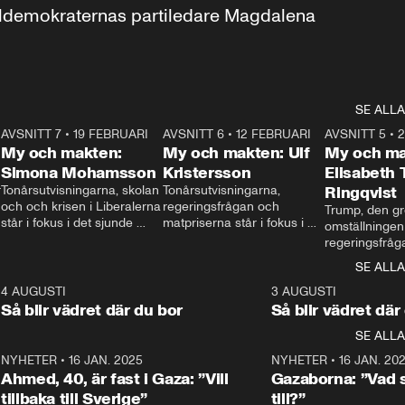
aldemokraternas partiledare Magdalena 
SE ALLA
7
AVSNITT 7
•
19 FEBRUARI
24:30
AVSNITT 6
•
12 FEBRUARI
27:30
AVSNITT 5
•
My och makten:
My och makten: Ulf
My och ma
Simona Mohamsson
Kristersson
Elisabeth
 
Tonårsutvisningarna, skolan 
Tonårsutvisningarna, 
Ringqvist
och och krisen i Liberalerna 
regeringsfrågan och 
Trump, den gr
står i fokus i det sjunde 
matpriserna står i fokus i 
omställningen
avsnittet av ”My och 
det sjätte avsnittet av ”My 
regeringsfråga
makten”. Se när 
och makten”. Se när 
centrum i det 
SE ALLA
Aftonbladets inrikespolitiska 
Aftonbladets inrikespolitiska 
avsnittet av ”
kommentator My 
kommentator My 
6
4 AUGUSTI
1:06
3 AUGUSTI
Makten”. Se nä
Rohwedder ställer 
Rohwedder ställer 
Så blir vädret där du bor
Så blir vädret där
Aftonbladets in
utbildnings- och 
statsminister Ulf Kristersson 
kommentator 
SE ALLA
integrationsminister Simona 
till svars.
Rohwedder stäl
Mohamsson till svars.
Centerpartiets
2
NYHETER
•
16 JAN. 2025
1:01
NYHETER
•
16 JAN. 20
Thand Ring till
Ahmed, 40, är fast i Gaza: ”Vill
Gazaborna: ”Vad s
tillbaka till Sverige”
till?”