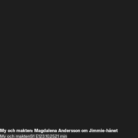
My och makten: Magdalena Andersson om Jimmie-hånet
My och makten
S1 E1
23.10.25
21 min