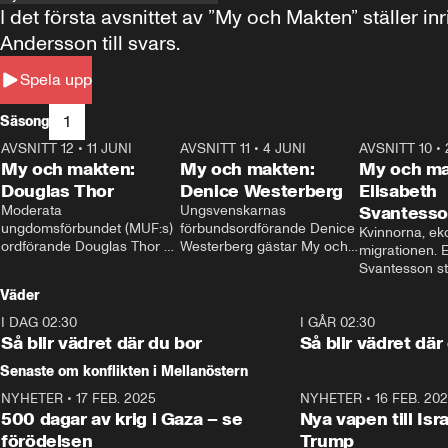
I det första avsnittet av ”My och Makten” ställe
Andersson till svars.
Spela upp
1
Säsong
AVSNITT 12
•
11 JUNI
26:27
AVSNITT 11
•
4 JUNI
23:40
AVSNITT 10
•
My och makten:
My och makten:
My och ma
Douglas Thor
Denice Westerberg
Elisabeth
Moderata 
Ungsvenskarnas 
Svantess
ungdomsförbundet (MUF:s) 
förbundsordförande Denice 
Kvinnorna, ek
ordförande Douglas Thor 
Westerberg gästar My och 
migrationen. E
gästar My och makten. I 
makten. I avsnittet 
Svantesson stäl
avsnittet diskuteras 
diskuteras migrationsfrågan 
när finansmini
Väder
tonårsutvisningarna och hur 
och hur SD ska locka 
Moderaterna ska locka 
kvinnliga väljare. 
I DAG 02:30
1:06
I GÅR 02:30
väljare till valet i höst. 
Så blir vädret där du bor
Så blir vädret där
Senaste om konflikten i Mellanöstern
NYHETER
•
17 FEB. 2025
0:45
NYHETER
•
16 FEB. 20
500 dagar av krig i Gaza – se
Nya vapen till Isr
förödelsen
Trump