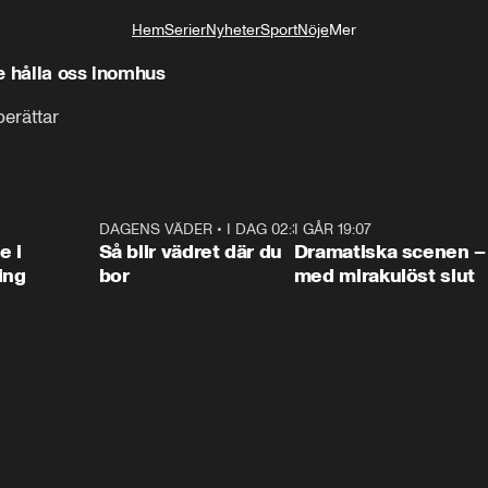
Hem
Serier
Nyheter
Sport
Nöje
Mer
Livsstil
le hålla oss inomhus
berättar
0:47
DAGENS VÄDER
•
I DAG 02:30
1:06
I GÅR 19:07
0:4
e i
Så blir vädret där du
Dramatiska scenen –
ing
bor
med mirakulöst slut