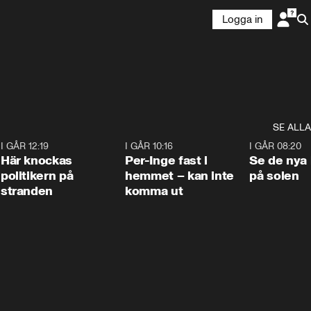
Logga in
SE ALLA
2
I GÅR 12:19
0:45
I GÅR 10:16
1:26
I GÅR 08:20
Här knockas
Per-Inge fast i
Se de nya 
politikern på
hemmet – kan inte
på solen
stranden
komma ut