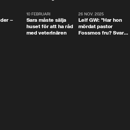
4:24
10 FEBRUARI
4:13
26 NOV. 2025
8:1
der –
Sara måste sälja
Leif GW: ”Har hon
huset för att ha råd
mördat pastor
med veterinären
Fossmos fru? Svar
nej.”