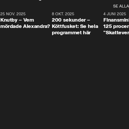
SE ALLA
3
25 NOV. 2025
31:05
8 OKT. 2025
4:29
4 JUNI 2025
Knutby – Vem
200 sekunder –
Finansmin
mördade Alexandra?
Köttfusket: Se hela
125 procent
programmet här
"Skattever
viktig uppg