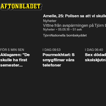
Amelie, 25: Polisen sa att vi skul
Nyheter
Vittne från avspärrningen på Tjörn 
Nyheter
•
05.05.18
•
51 sek
Tjörn
Nationella bombskyddet
FÖR 5 MIN SEN
2:02
I DAG 09:53
1:36
I DAG 06:40
Åklagaren: ”De
Pourmokhtari: S
Sex dödad
skulle ha firat
smygfilmar våra
skolskjutn
semester
telefoner
tillsammans”