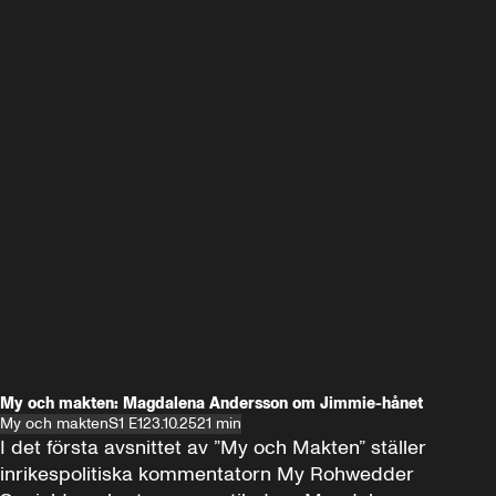
My och makten: Magdalena Andersson om Jimmie-hånet
My och makten
S1 E1
23.10.25
21 min
I det första avsnittet av ”My och Makten” ställer 
inrikespolitiska kommentatorn My Rohwedder 