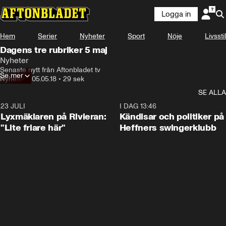
Logga in
Hem
Serier
Nyheter
Sport
Nöje
Livsstil
Dagens tre rubriker 5 maj
Nyheter
Senaste nytt från Aftonbladet tv
Se mer
Nyheter
•
05.05.18
•
29 sek
SE ALLA
23 JULI
2:02
I DAG 13:46
Lyxmäklaren på Rivieran:
Kändisar och politiker på
"Lite friare här"
Heffners swingerklubb