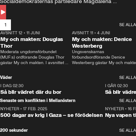
Socialdemokraternas partiledare Magdalena 
Andersson till svars.
1
SE ALLA
AVSNITT 12
•
11 JUNI
26:27
AVSNITT 11
•
4 JUNI
2
My och makten: Douglas
My och makten: Denice
Thor
Westerberg
Moderata ungdomsförbundet 
Ungsvenskarnas 
(MUF:s) ordförande Douglas Thor 
förbundsordförande Denice 
gästar My och makten. I avsnittet 
Westerberg gästar My och makten.
diskuteras tonårsutvisningarna och 
avsnittet diskuteras migrationsfrå
hur Moderaterna ska locka väljare till 
och hur SD ska locka kvinnliga 
Väder
SE ALLA
valet i höst. 
väljare. 
I DAG 02:30
1:06
I GÅR 02:30
Så blir vädret där du bor
Så blir vädr
Senaste om konflikten i Mellanöstern
SE ALLA
NYHETER
•
17 FEB. 2025
0:45
NYHETER
•
16 F
500 dagar av krig i Gaza – se förödelsen
Nya vapen ti
200 sekunder
SE ALLA