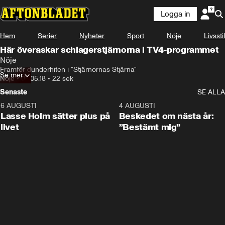
Logga in
Hem
Serier
Nyheter
Sport
Nöje
Livsstil
Här överaskar schlagerstjärnorna i TV4-programmet
Nöje
Framför dunderhiten i "Stjärnornas Stjärna"
Se mer
Nöje
•
05.05.18
•
22 sek
Senaste
SE ALLA
6 AUGUSTI
1:04
4 AUGUSTI
Lasse Holm sätter plus på
Beskedet om nästa år:
livet
”Bestämt mig”