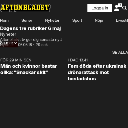
Logga in
Hem
Serier
Nyheter
Sport
Nöje
Livsstil
Dagens tre rubriker 6 maj
Nyheter
Aftonbladet tv ger dig senaste nytt
Se mer
Nyheter
•
06.05.18
•
29 sek
SE ALLA
FÖR 29 MIN SEN
1:11
I DAG 13:41
Män och kvinnor bastar
Fem döda efter ukrainsk
olika: "Snackar skit"
drönarattack mot
bostadshus