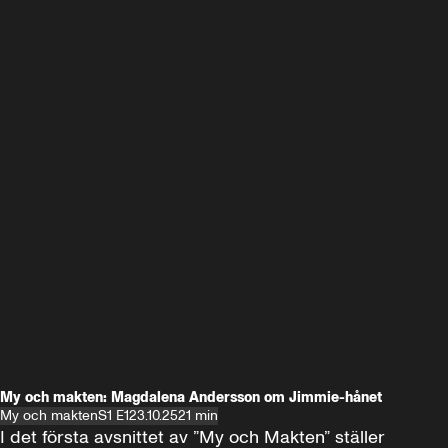
My och makten: Magdalena Andersson om Jimmie-hånet
My och makten
S1 E1
23.10.25
21 min
I det första avsnittet av ”My och Makten” ställer 