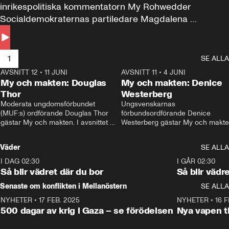
inrikespolitiska kommentatorn My Rohwedder 
Socialdemokraternas partiledare Magdalena 
Andersson till svars.
1
SE ALLA
AVSNITT 12
•
11 JUNI
26:27
AVSNITT 11
•
4 JUNI
2
My och makten: Douglas
My och makten: Denice
Thor
Westerberg
Moderata ungdomsförbundet 
Ungsvenskarnas 
(MUF:s) ordförande Douglas Thor 
förbundsordförande Denice 
gästar My och makten. I avsnittet 
Westerberg gästar My och makten.
diskuteras tonårsutvisningarna och 
avsnittet diskuteras migrationsfrå
hur Moderaterna ska locka väljare till 
och hur SD ska locka kvinnliga 
Väder
SE ALLA
valet i höst. 
väljare. 
I DAG 02:30
1:06
I GÅR 02:30
Så blir vädret där du bor
Så blir vädr
Senaste om konflikten i Mellanöstern
SE ALLA
NYHETER
•
17 FEB. 2025
0:45
NYHETER
•
16 F
500 dagar av krig i Gaza – se förödelsen
Nya vapen ti