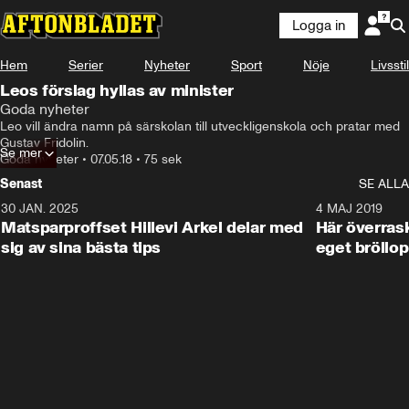
Logga in
Hem
Serier
Nyheter
Sport
Nöje
Livsstil
Leos förslag hyllas av minister
Goda nyheter
Leo vill ändra namn på särskolan till utveckligenskola och pratar med 
Gustav Fridolin.
Se mer
Goda nyheter
•
07.05.18
•
75 sek
Senast
SE ALLA
30 JAN. 2025
0:59
4 MAJ 2019
Matsparproffset Hillevi Arkel delar med
Här överrask
sig av sina bästa tips
eget bröllop