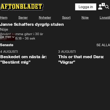
Logga in
Hem
Serier
Nyheter
Sport
Nöje
Livsstil
Janne Schaffers dyrgrip stulen
Nöje
Använt samma gitarr i 30 år
Se mer
Nöje
•
07.05.18
•
36 sek
Senaste
SE ALLA
4 AUGUSTI
0:24
3 AUGUSTI
Beskedet om nästa år:
This or that med Dara:
”Bestämt mig”
”Vägrar”