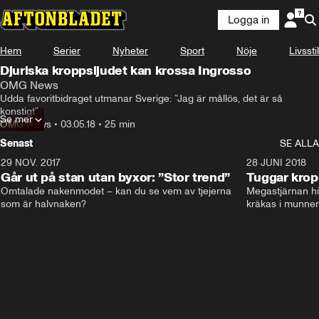
Logga in
Hem
Serier
Nyheter
Sport
Nöje
Livsstil
Djuriska kroppsljudet kan krossa Ingrosso
OMG News
Udda favoritbidraget utmanar Sverige: ”Jag är mållös, det är så 
konstigt”
Se mer
OMG News
•
03.05.18
•
25 min
Senast
SE ALLA
29 NOV. 2017
14:21
28 JUNI 2018
Går ut på stan utan byxor: ”Stor trend”
Tuggar kro
Omtalade nakenmodet – kan du se vem av tjejerna 
Megastjärnan hit
som är halvnaken?
kräkas i munnen