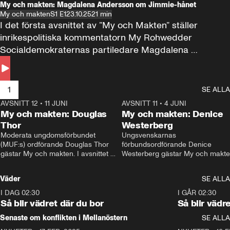
My och makten: Magdalena Andersson om Jimmie-hånet
My och makten
S1 E1
23.10.25
21 min
I det första avsnittet av ”My och Makten” ställer 
inrikespolitiska kommentatorn My Rohwedder 
Socialdemokraternas partiledare Magdalena 
Andersson till svars.
1
SE ALLA
AVSNITT 12
•
11 JUNI
26:27
AVSNITT 11
•
4 JUNI
2
My och makten: Douglas
My och makten: Denice
Thor
Westerberg
Moderata ungdomsförbundet 
Ungsvenskarnas 
(MUF:s) ordförande Douglas Thor 
förbundsordförande Denice 
gästar My och makten. I avsnittet 
Westerberg gästar My och makten.
diskuteras tonårsutvisningarna och 
avsnittet diskuteras migrationsfrå
hur Moderaterna ska locka väljare till 
och hur SD ska locka kvinnliga 
Väder
SE ALLA
valet i höst. 
väljare. 
I DAG 02:30
1:06
I GÅR 02:30
Så blir vädret där du bor
Så blir vädr
Senaste om konflikten i Mellanöstern
SE ALLA