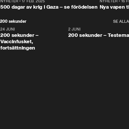
NYHETER
•
17 FEB. 2025
0:45
NYHETER
•
16 F
500 dagar av krig i Gaza – se förödelsen
Nya vapen ti
200 sekunder
SE ALLA
24 JUNI
5:00
2 JUNI
200 sekunder –
200 sekunder – Testern
Vaccinfusket,
fortsättningen