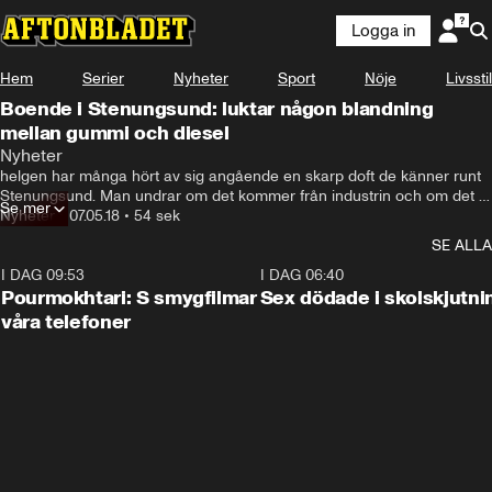
Logga in
Hem
Serier
Nyheter
Sport
Nöje
Livsstil
Boende i Stenungsund: luktar någon blandning
mellan gummi och diesel
Nyheter
helgen har många hört av sig angående en skarp doft de känner runt 
Stenungsund. Man undrar om det kommer från industrin och om det 
Se mer
är farligt. De flesta som hört av sig bor runt om i Ödsmål och 
Nyheter
•
07.05.18
•
54 sek
Svenshögen I Stenungsunds kommun.
SE ALLA
I DAG 09:53
1:36
I DAG 06:40
Pourmokhtari: S smygfilmar
Sex dödade i skolskjutni
våra telefoner