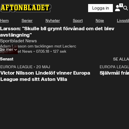
Logga in
Hem
Serier
Nyheter
Sport
Nöje
Livsstil
Larsson: "Skulle bli grymt förvånad om det blev
avstängning"
Sportbladet News
Adam Larsson om tacklingen mot Leclerc
Se mer
Sportbladet News
•
07.05.18
•
127 sek
Senast
SE ALLA
EUROPA LEAGUE
•
20 MAJ
1:32
EUROPA LEAG
Victor Nilsson Lindelöf vinner Europa
Självmål frå
League med sitt Aston Villa