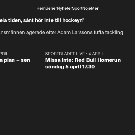
Hem
Serier
Nyheter
Sport
Nöje
Mer
Livsstil
a tiden, sånt hör inte till hockeyn"
ransmännen agerade efter Adam Larssons tuffa tackling
PRIL
1:03
SPORTBLADET LIVE
•
4 APRIL
1:0
va plan – sen
Missa inte: Red Bull Homerun
söndag 5 april 17.30