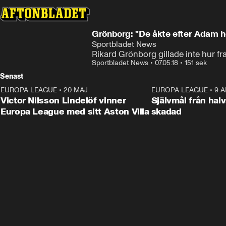
Grönborg: "De åkte efter Adam hel
Sportbladet News
Rikard Grönborg gillade inte hur f
Sportbladet News
•
07.05.18
•
151 sek
Senast
EUROPA LEAGUE
•
20 MAJ
1:32
EUROPA LEAGUE
•
9 A
Victor Nilsson Lindelöf vinner
Självmål från hal
Europa League med sitt Aston Villa
skadad