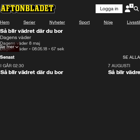
Logga in
Hem
Serier
Nyheter
Sport
Nöje
Livsstil
Så blir vädret där du bor
Dagens väder
Dagens väder 8 maj
Se mer
Dagens väder
•
08.05.18
•
67 sek
Senast
SE ALLA
I GÅR 02:30
1:06
7 AUGUSTI
Så blir vädret där du bor
Så blir vädr