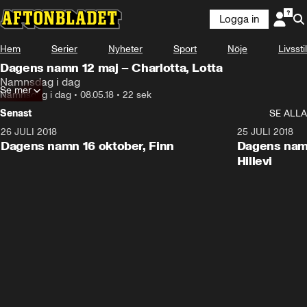
Logga in
Hem
Serier
Nyheter
Sport
Nöje
Livsstil
Dagens namn 12 maj – Charlotta, Lotta
Namnsdag i dag
Se mer
Namnsdag i dag
•
08.05.18
•
22 sek
Senast
SE ALLA
26 JULI 2018
0:22
25 JULI 2018
Dagens namn 16 oktober, Finn
Dagens namn
Hillevi