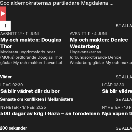
Socialdemokraternas partiledare Magdalena 
Andersson till svars.
1
SE ALLA
AVSNITT 12
•
11 JUNI
26:27
AVSNITT 11
•
4 JUNI
2
My och makten: Douglas
My och makten: Denice
Thor
Westerberg
Moderata ungdomsförbundet 
Ungsvenskarnas 
(MUF:s) ordförande Douglas Thor 
förbundsordförande Denice 
gästar My och makten. I avsnittet 
Westerberg gästar My och makten.
diskuteras tonårsutvisningarna och 
avsnittet diskuteras migrationsfrå
hur Moderaterna ska locka väljare till 
och hur SD ska locka kvinnliga 
Väder
SE ALLA
valet i höst. 
väljare. 
I DAG 02:30
1:06
I GÅR 02:30
Så blir vädret där du bor
Så blir vädr
Senaste om konflikten i Mellanöstern
SE ALLA
NYHETER
•
17 FEB. 2025
0:45
NYHETER
•
16 F
500 dagar av krig i Gaza – se förödelsen
Nya vapen ti
200 sekunder
SE ALLA