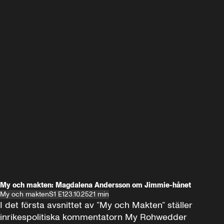
My och makten: Magdalena Andersson om Jimmie-hånet
My och makten
S1 E1
23.10.25
21 min
I det första avsnittet av ”My och Makten” ställer 
inrikespolitiska kommentatorn My Rohwedder 