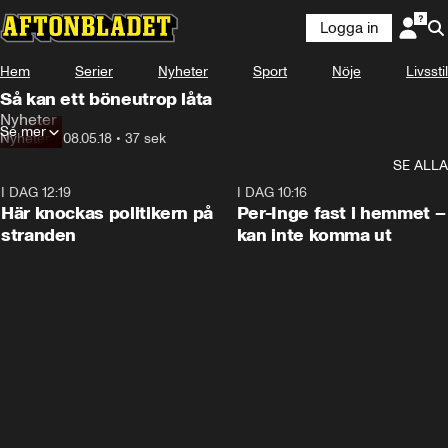
Logga in
Hem
Serier
Nyheter
Sport
Nöje
Livsstil
Så kan ett böneutrop låta
Nyheter
Se mer
Nyheter
•
08.05.18
•
37 sek
SE ALLA
I DAG 12:19
0:45
I DAG 10:16
Här knockas politikern på
Per-Inge fast i hemmet –
stranden
kan inte komma ut