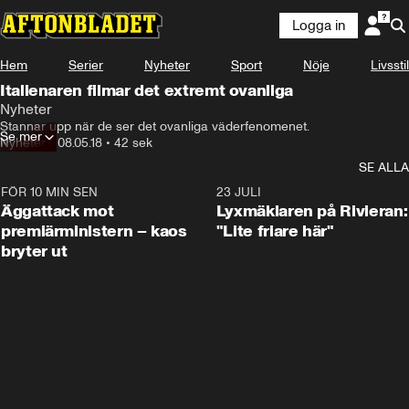
Logga in
Hem
Serier
Nyheter
Sport
Nöje
Livsstil
Italienaren filmar det extremt ovanliga
Nyheter
Stannar upp när de ser det ovanliga väderfenomenet.
Se mer
Nyheter
•
08.05.18
•
42 sek
SE ALLA
FÖR 10 MIN SEN
0:37
23 JULI
Äggattack mot
Lyxmäklaren på Rivieran:
premiärministern – kaos
"Lite friare här"
bryter ut