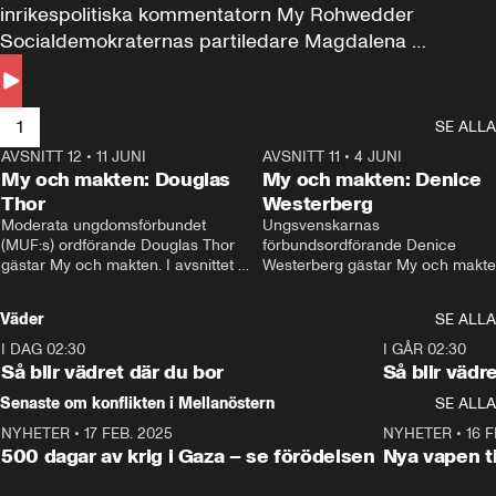
inrikespolitiska kommentatorn My Rohwedder 
Socialdemokraternas partiledare Magdalena 
Andersson till svars.
1
SE ALLA
AVSNITT 12
•
11 JUNI
26:27
AVSNITT 11
•
4 JUNI
2
My och makten: Douglas
My och makten: Denice
Thor
Westerberg
Moderata ungdomsförbundet 
Ungsvenskarnas 
(MUF:s) ordförande Douglas Thor 
förbundsordförande Denice 
gästar My och makten. I avsnittet 
Westerberg gästar My och makten.
diskuteras tonårsutvisningarna och 
avsnittet diskuteras migrationsfrå
hur Moderaterna ska locka väljare till 
och hur SD ska locka kvinnliga 
Väder
SE ALLA
valet i höst. 
väljare. 
I DAG 02:30
1:06
I GÅR 02:30
Så blir vädret där du bor
Så blir vädr
Senaste om konflikten i Mellanöstern
SE ALLA
NYHETER
•
17 FEB. 2025
0:45
NYHETER
•
16 F
500 dagar av krig i Gaza – se förödelsen
Nya vapen ti