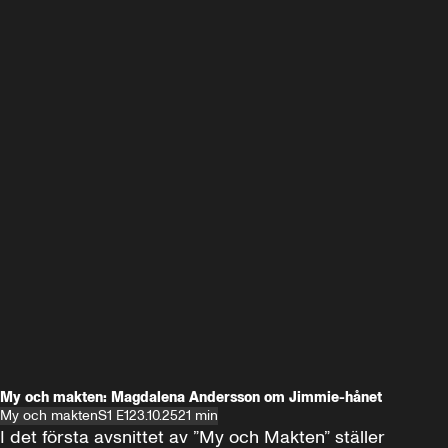
My och makten: Magdalena Andersson om Jimmie-hånet
My och makten
S1 E1
23.10.25
21 min
I det första avsnittet av ”My och Makten” ställer 