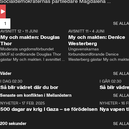
Socialdemokraternas partiledare Magdalena 
Andersson till svars.
1
SE ALLA
AVSNITT 12
•
11 JUNI
26:27
AVSNITT 11
•
4 JUNI
2
My och makten: Douglas
My och makten: Denice
Thor
Westerberg
Moderata ungdomsförbundet 
Ungsvenskarnas 
(MUF:s) ordförande Douglas Thor 
förbundsordförande Denice 
gästar My och makten. I avsnittet 
Westerberg gästar My och makten.
diskuteras tonårsutvisningarna och 
avsnittet diskuteras migrationsfrå
hur Moderaterna ska locka väljare till 
och hur SD ska locka kvinnliga 
Väder
SE ALLA
valet i höst. 
väljare. 
I DAG 02:30
1:06
I GÅR 02:30
Så blir vädret där du bor
Så blir vädr
Senaste om konflikten i Mellanöstern
SE ALLA
NYHETER
•
17 FEB. 2025
0:45
NYHETER
•
16 F
500 dagar av krig i Gaza – se förödelsen
Nya vapen ti
200 sekunder
SE ALLA