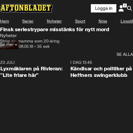
Logga in
Hem
Serier
Nyheter
Sport
Nöje
Livsstil
Finsk seriestrypare misstänks för nytt mord
Nyheter
Ströp sin mamma som 20-åring
Se mer
Nyheter
•
08.05.18
•
35 sek
SE ALLA
23 JULI
2:02
I DAG 13:46
Lyxmäklaren på Rivieran:
Kändisar och politiker på
"Lite friare här"
Heffners swingerklubb