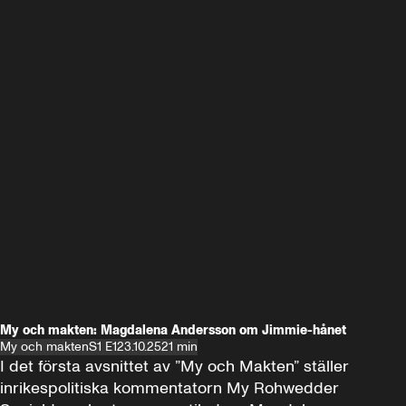
My och makten: Magdalena Andersson om Jimmie-hånet
My och makten
S1 E1
23.10.25
21 min
I det första avsnittet av ”My och Makten” ställer 
inrikespolitiska kommentatorn My Rohwedder 