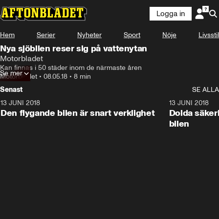
Logga in
Hem
Serier
Nyheter
Sport
Nöje
Livsstil
Nya sjöbilen reser sig på vattenytan
Motorbladet
Kan finnas i 50 städer inom de närmaste åren
Se mer
Motorbladet
•
08.05.18
•
8 min
Senast
SE ALLA
13 JUNI 2018
7:28
13 JUNI 2018
Den flygande bilen är snart verklighet
Dolda säker
bilen