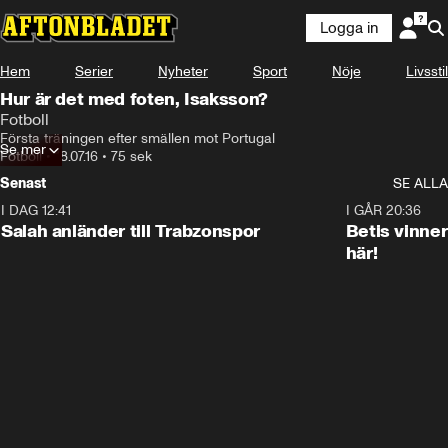
Logga in
Hem
Serier
Nyheter
Sport
Nöje
Livsstil
Hur är det med foten, Isaksson?
Fotboll
Första träningen efter smällen mot Portugal
Se mer
Fotboll
•
18.07.16
•
75 sek
Senast
SE ALLA
I DAG 12:41
0:42
I GÅR 20:36
Salah anländer till Trabzonspor
Betis vinne
här!