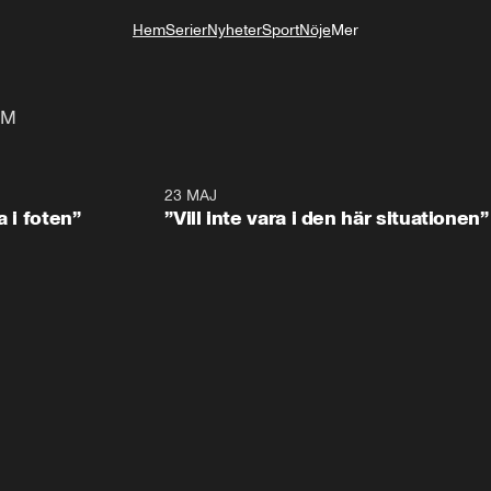
Hem
Serier
Nyheter
Sport
Nöje
Mer
Livsstil
VM
0:53
23 MAJ
0:4
a i foten”
”Vill inte vara i den här situationen”