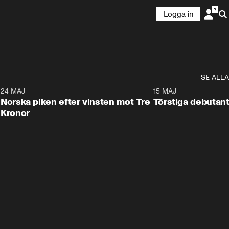
Logga in
SE ALLA
8
24 MAJ
0:26
15 MAJ
Norska piken efter vinsten mot Tre
Törstiga debutant
Kronor