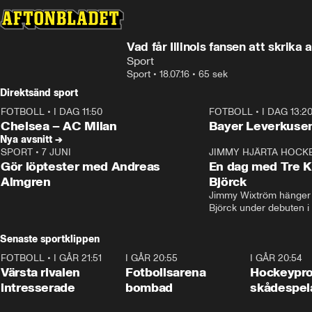
Vad får Illinois fansen att skrika 
Sport
Sport
•
18.07.16
•
65 sek
Direktsänd sport
FOTBOLL
•
I DAG 11:50
FOTBOLL
•
I DAG 13:2
Plus
Plus
Chelsea – AC Milan
Bayer Leverkusen
Nya avsnitt →
SPORT
•
7 JUNI
16:36
JIMMY HJÄRTA HOCK
Gör löptester med Andreas
En dag med Tre K
Almgren
Björck
Jimmy Wixtröm hänger 
Björck under debuten i
Senaste sportklippen
FOTBOLL
•
I GÅR 21:51
0:31
I GÅR 20:55
0:29
I GÅR 20:54
Värsta rivalen
Fotbollsarena
Hockeyprof
intresserade
bombad
skådespel