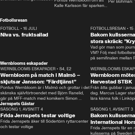
Pontus Wernbloom om att 
Per Bohman: ”
Kalle Karlsson får sparken 
från Bajen och att Henrik 
Rydström tar över
Fotbollsresan
FOTBOLL
•
16 JULI
0:44
FOTBOLLSRESAN
•
15
Niva vs. fruktsallad
Bakom kulisserna
stora skräck: ”Kr
Vad gör man som journa
VM? Följ med fotbollsr
Wernblooms eskapader
WERNBLOOMS ESKAPADER
•
S4, E2
38:23
WERNBLOOMS ESKAP
Wernbloom på match i Malmö –
Wernbloom möter
skjutsar Jansson: ”Färdtjänst”
Harvestad STBK
Pontus Wernbloom är i Malmö och grottar i det 
Från åtta gubbar i januar
skånska självförtroendet med Björn Ranelid, 
dag. Marcus Lager starta
går på MFF-match med komikern Simon 
lära känna folk i Linköp
Jernspets Gästar
”Chippen” Svensson och hjälper skadade 
STBK en institution – o
SÄSONG 1, AVSNITT 4
stjärnbacken Pontus Jansson hem. 
13:37
rakt in i värmen.
SÄSONG 1, AVSNITT 3
Frida Jernspets testar voltige
Bakom kulissern
Frida Jernspets åker till Södertörn ryttarcenter 
International Ho
och testar voltige
Frida Jernspets får en 
kulisserna på Sweden In