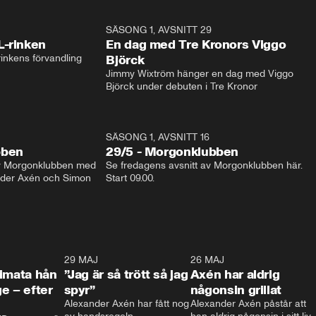
1:04
SÄSONG 1, AVSNITT 29
17:3
L-rinken
En dag med Tre Kronors Viggo
inkens förvandling
Björck
Jimmy Wixtröm hänger en dag med Viggo 
Björck under debuten i Tre Kronor
SÄSONG 1, AVSNITT 16
bben
29/5 - Morgonklubben
av Morgonklubben med 
Se fredagens avsnitt av Morgonklubben här. 
nder Axén och Simon 
Start 09.00. 
0:26
29 MAJ
0:30
26 MAJ
0:3
timata hån
”Jag är så trött så jag
Axén har aldrig
e – efter
spyr”
någonsin grillat
Alexander Axén har fått nog 
Alexander Axén påstår att 