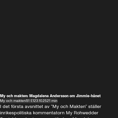
My och makten: Magdalena Andersson om Jimmie-hånet
My och makten
S1 E1
23.10.25
21 min
I det första avsnittet av ”My och Makten” ställer 
inrikespolitiska kommentatorn My Rohwedder 