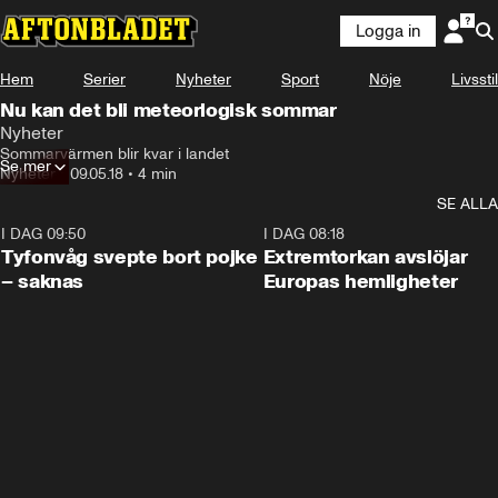
Logga in
Hem
Serier
Nyheter
Sport
Nöje
Livsstil
Nu kan det bli meteorlogisk sommar
Nyheter
Sommarvärmen blir kvar i landet
Se mer
Nyheter
•
09.05.18
•
4 min
SE ALLA
I DAG 09:50
0:53
I DAG 08:18
Tyfonvåg svepte bort pojke
Extremtorkan avslöjar
– saknas
Europas hemligheter