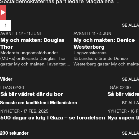
Socialdemokraternas partiledare Magdalena 
Andersson till svars.
1
SE ALLA
AVSNITT 12
•
11 JUNI
26:27
AVSNITT 11
•
4 JUNI
2
My och makten: Douglas
My och makten: Denice
Thor
Westerberg
Moderata ungdomsförbundet 
Ungsvenskarnas 
(MUF:s) ordförande Douglas Thor 
förbundsordförande Denice 
gästar My och makten. I avsnittet 
Westerberg gästar My och makten.
diskuteras tonårsutvisningarna och 
avsnittet diskuteras migrationsfrå
hur Moderaterna ska locka väljare till 
och hur SD ska locka kvinnliga 
Väder
SE ALLA
valet i höst. 
väljare. 
I DAG 02:30
1:06
I GÅR 02:30
Så blir vädret där du bor
Så blir vädr
Senaste om konflikten i Mellanöstern
SE ALLA
NYHETER
•
17 FEB. 2025
0:45
NYHETER
•
16 F
500 dagar av krig i Gaza – se förödelsen
Nya vapen ti
200 sekunder
SE ALLA