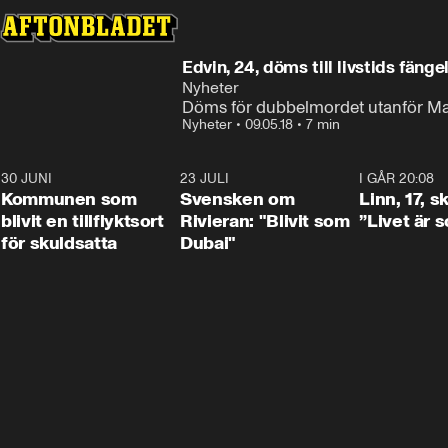
Edvin, 24, döms till livstids fänge
Nyheter
Döms för dubbelmordet utanför M
Nyheter
•
09.05.18
•
7 min
30 JUNI
1:24
23 JULI
1:42
I GÅR 20:08
Kommunen som
Svensken om
Linn, 17, s
blivit en tillflyktsort
Rivieran: "Blivit som
”Livet är 
för skuldsatta
Dubai"