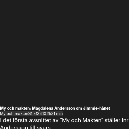
My och makten: Magdalena Andersson om Jimmie-hånet
My och makten
S1 E1
23.10.25
21 min
I det första avsnittet av ”My och Makten” ställe
Andersson till svars.