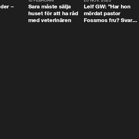
4:24
10 FEBRUARI
4:13
26 NOV. 2025
8:1
der –
Sara måste sälja
Leif GW: ”Har hon
huset för att ha råd
mördat pastor
med veterinären
Fossmos fru? Svar
nej.”