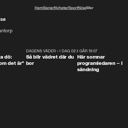
Hem
Serier
Nyheter
Sport
Nöje
Mer
Livsstil
lse
antorp
4:36
DAGENS VÄDER
•
I DAG 02:30
1:06
I GÅR 19:07
0:4
ka dö:
Så blir vädret där du
Här somnar
som det är”
bor
programledaren – i
sändning