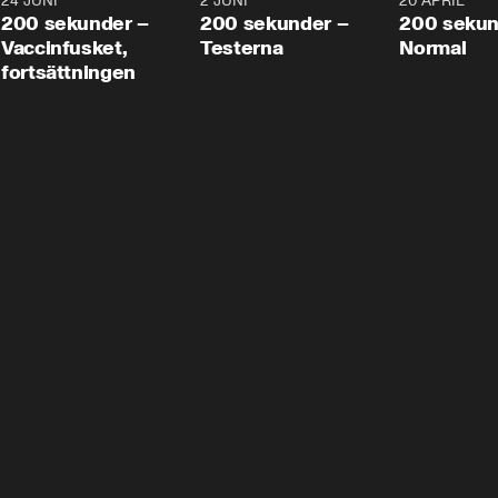
24 JUNI
5:00
2 JUNI
4:23
20 APRIL
200 sekunder –
200 sekunder –
200 sekun
Vaccinfusket,
Testerna
Normal
fortsättningen