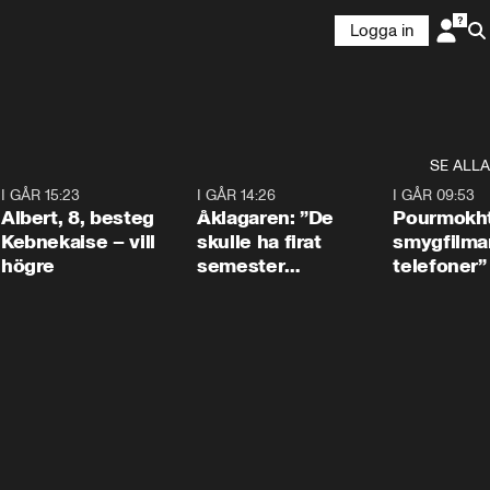
Logga in
SE ALLA
5
I GÅR 15:23
0:54
I GÅR 14:26
1:54
I GÅR 09:53
Albert, 8, besteg
Åklagaren: ”De
Pourmokht
Kebnekaise – vill
skulle ha firat
smygfilma
högre
semester
telefoner”
tillsammans”