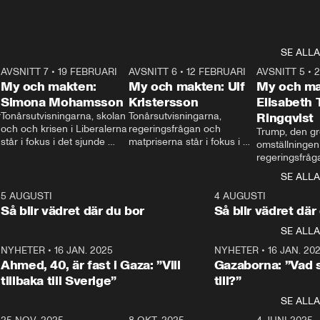
SE ALLA
7
AVSNITT 7
•
19 FEBRUARI
24:30
AVSNITT 6
•
12 FEBRUARI
27:30
AVSNITT 5
•
My och makten:
My och makten: Ulf
My och ma
Simona Mohamsson
Kristersson
Elisabeth
 
Tonårsutvisningarna, skolan 
Tonårsutvisningarna, 
Ringqvist
och och krisen i Liberalerna 
regeringsfrågan och 
Trump, den gr
står i fokus i det sjunde 
matpriserna står i fokus i 
omställningen
avsnittet av ”My och 
det sjätte avsnittet av ”My 
regeringsfråga
makten”. Se när 
och makten”. Se när 
centrum i det 
SE ALLA
Aftonbladets inrikespolitiska 
Aftonbladets inrikespolitiska 
avsnittet av ”
kommentator My 
kommentator My 
6
5 AUGUSTI
1:06
4 AUGUSTI
Makten”. Se nä
Rohwedder ställer 
Rohwedder ställer 
Så blir vädret där du bor
Så blir vädret där
Aftonbladets in
utbildnings- och 
statsminister Ulf Kristersson 
kommentator 
SE ALLA
integrationsminister Simona 
till svars.
Rohwedder stäl
Mohamsson till svars.
Centerpartiets
2
NYHETER
•
16 JAN. 2025
1:01
NYHETER
•
16 JAN. 20
Thand Ring till
Ahmed, 40, är fast i Gaza: ”Vill
Gazaborna: ”Vad s
tillbaka till Sverige”
till?”
SE ALLA