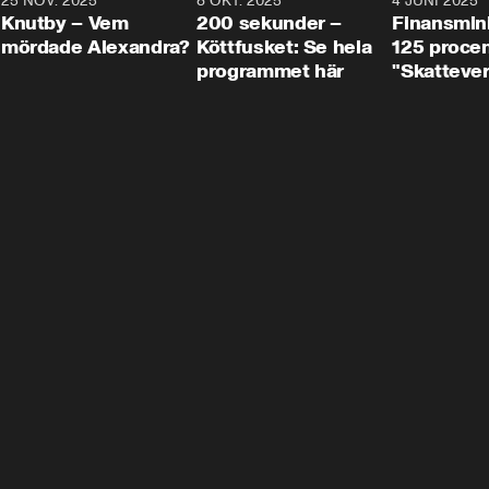
3
25 NOV. 2025
31:05
8 OKT. 2025
4:29
4 JUNI 2025
Knutby – Vem
200 sekunder –
Finansmin
mördade Alexandra?
Köttfusket: Se hela
125 procent
programmet här
"Skattever
viktig uppg