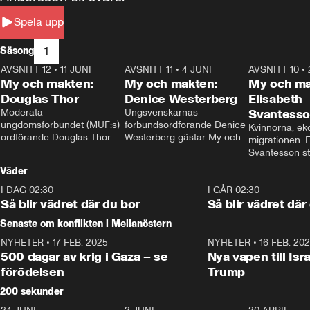
Spela upp
1
Säsong
AVSNITT 12
•
11 JUNI
26:27
AVSNITT 11
•
4 JUNI
23:40
AVSNITT 10
•
My och makten:
My och makten:
My och ma
Douglas Thor
Denice Westerberg
Elisabeth
Moderata 
Ungsvenskarnas 
Svantess
ungdomsförbundet (MUF:s) 
förbundsordförande Denice 
Kvinnorna, ek
ordförande Douglas Thor 
Westerberg gästar My och 
migrationen. E
gästar My och makten. I 
makten. I avsnittet 
Svantesson stäl
avsnittet diskuteras 
diskuteras migrationsfrågan 
när finansmini
Väder
tonårsutvisningarna och hur 
och hur SD ska locka 
Moderaterna ska locka 
kvinnliga väljare. 
I DAG 02:30
1:06
I GÅR 02:30
väljare till valet i höst. 
Så blir vädret där du bor
Så blir vädret där
Senaste om konflikten i Mellanöstern
NYHETER
•
17 FEB. 2025
0:45
NYHETER
•
16 FEB. 20
500 dagar av krig i Gaza – se
Nya vapen till Isr
förödelsen
Trump
200 sekunder