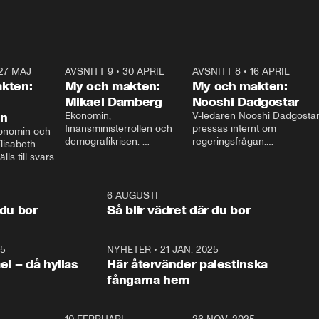
27 MAJ
3:51
AVSNITT 9
•
30 APRIL
24:00
AVSNITT 8
•
16 APRIL
25:1
kten:
My och makten:
My och makten:
Mikael Damberg
Nooshi Dadgostar
on
Ekonomin, 
V-ledaren Nooshi Dadgostar
finansministerrollen och 
pressas internt om 
onomin och 
demografikrisen. 
regeringsfrågan.

lisabeth 
Oppositionen ställs till svars 
I Aftonbladets 
ls till svars 
när Socialdemokraternas 
partiledarutfrågning ”My 
stern gästar 
Mikael Damberg gästar My 
och Makten” sätter hon ner 
My och Makten. 
och Makten. 
foten mot kritikerna:

1:06
6 AUGUSTI
1:0
– Vi ställer upp i val. Ska vi 
 du bor
Så blir vädret där du bor
vara med så sitter vi förstås 
25
1:22
NYHETER
•
21 JAN. 2025
0:5
ael – då hyllas
Här återvänder palestinska
fångarna hem