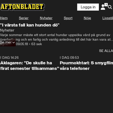
Logga in
Hem
Serier
Nyheter
Sport
Nöje
Livsstil
"I värsta fall kan hunden dö"
Nyheter
Varje sommar måste ett stort antal hundar uppsöka vård på grund av 
överhettning och en farlig och vanlig anledning till det här kan vara att 
Se mer
hunden lämnas ensam i en bil – där det kan bli uppemot 60 grader.
Nyheter
•
09.05.18
•
63 sek
SE ALLA
I DAG 14:26
1:54
I DAG 09:53
Åklagaren: ”De skulle ha
Pourmokhtari: S smygfil
firat semester tillsammans”
våra telefoner