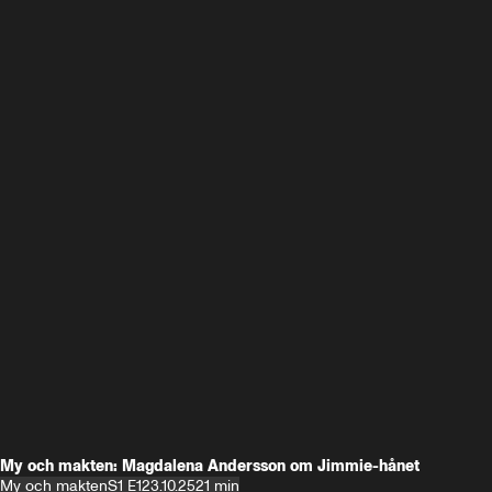
My och makten: Magdalena Andersson om Jimmie-hånet
My och makten
S1 E1
23.10.25
21 min