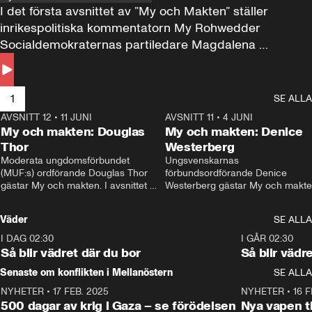
I det första avsnittet av ”My och Makten” ställer 
inrikespolitiska kommentatorn My Rohwedder 
Socialdemokraternas partiledare Magdalena 
Andersson till svars.
1
SE ALLA
AVSNITT 12
•
11 JUNI
26:27
AVSNITT 11
•
4 JUNI
2
My och makten: Douglas
My och makten: Denice
Thor
Westerberg
Moderata ungdomsförbundet 
Ungsvenskarnas 
(MUF:s) ordförande Douglas Thor 
förbundsordförande Denice 
gästar My och makten. I avsnittet 
Westerberg gästar My och makten.
diskuteras tonårsutvisningarna och 
avsnittet diskuteras migrationsfrå
hur Moderaterna ska locka väljare till 
och hur SD ska locka kvinnliga 
Väder
SE ALLA
valet i höst. 
väljare. 
I DAG 02:30
1:06
I GÅR 02:30
Så blir vädret där du bor
Så blir vädr
Senaste om konflikten i Mellanöstern
SE ALLA
NYHETER
•
17 FEB. 2025
0:45
NYHETER
•
16 F
500 dagar av krig i Gaza – se förödelsen
Nya vapen ti