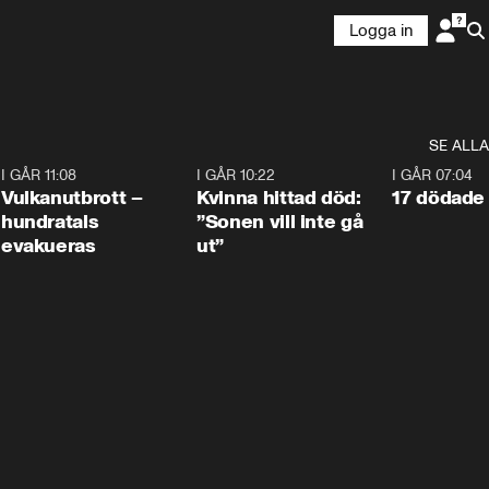
Logga in
SE ALLA
4
I GÅR 11:08
0:27
I GÅR 10:22
1:12
I GÅR 07:04
Vulkanutbrott –
Kvinna hittad död:
17 dödade 
hundratals
”Sonen vill inte gå
evakueras
ut”