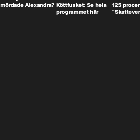
mördade Alexandra?
Köttfusket: Se hela
125 procent
programmet här
"Skattever
viktig uppg