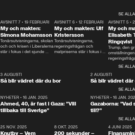
SE ALLA
7
AVSNITT 7
•
19 FEBRUARI
24:30
AVSNITT 6
•
12 FEBRUARI
27:30
AVSNITT 5
•
My och makten:
My och makten: Ulf
My och ma
Simona Mohamsson
Kristersson
Elisabeth
 
Tonårsutvisningarna, skolan 
Tonårsutvisningarna, 
Ringqvist
och och krisen i Liberalerna 
regeringsfrågan och 
Trump, den gr
står i fokus i det sjunde 
matpriserna står i fokus i 
omställningen
avsnittet av ”My och 
det sjätte avsnittet av ”My 
regeringsfråga
makten”. Se när 
och makten”. Se när 
centrum i det 
SE ALLA
Aftonbladets inrikespolitiska 
Aftonbladets inrikespolitiska 
avsnittet av ”
kommentator My 
kommentator My 
6
3 AUGUSTI
1:06
2 AUGUSTI
Makten”. Se nä
Rohwedder ställer 
Rohwedder ställer 
Så blir vädret där du bor
Så blir vädret där
Aftonbladets in
utbildnings- och 
statsminister Ulf Kristersson 
kommentator 
SE ALLA
integrationsminister Simona 
till svars.
Rohwedder stäl
Mohamsson till svars.
Centerpartiets
2
NYHETER
•
16 JAN. 2025
1:01
NYHETER
•
16 JAN. 20
Thand Ring till
Ahmed, 40, är fast i Gaza: ”Vill
Gazaborna: ”Vad s
tillbaka till Sverige”
till?”
SE ALLA
3
25 NOV. 2025
31:05
8 OKT. 2025
4:29
4 JUNI 2025
Knutby – Vem
200 sekunder –
Finansmin