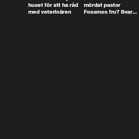
huset för att ha råd
mördat pastor
med veterinären
Fossmos fru? Svar
nej.”