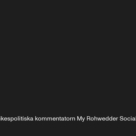
r inrikespolitiska kommentatorn My Rohwedder Soci