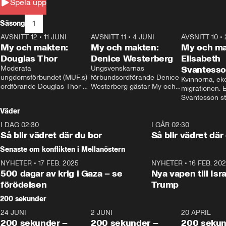
Spela upp
1
Säsong
AVSNITT 12
•
11 JUNI
26:27
AVSNITT 11
•
4 JUNI
23:40
AVSNITT 10
•
My och makten:
My och makten:
My och ma
Douglas Thor
Denice Westerberg
Elisabeth
Moderata 
Ungsvenskarnas 
Svantess
ungdomsförbundet (MUF:s) 
förbundsordförande Denice 
Kvinnorna, ek
ordförande Douglas Thor 
Westerberg gästar My och 
migrationen. E
gästar My och makten. I 
makten. I avsnittet 
Svantesson stäl
avsnittet diskuteras 
diskuteras migrationsfrågan 
när finansmini
Väder
tonårsutvisningarna och hur 
och hur SD ska locka 
Moderaterna ska locka 
kvinnliga väljare. 
I DAG 02:30
1:06
I GÅR 02:30
väljare till valet i höst. 
Så blir vädret där du bor
Så blir vädret där
Senaste om konflikten i Mellanöstern
NYHETER
•
17 FEB. 2025
0:45
NYHETER
•
16 FEB. 20
500 dagar av krig i Gaza – se
Nya vapen till Isr
förödelsen
Trump
200 sekunder
24 JUNI
5:00
2 JUNI
4:23
20 APRIL
200 sekunder –
200 sekunder –
200 sekun