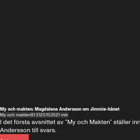
My och makten: Magdalena Andersson om Jimmie-hånet
My och makten
S1 E1
23.10.25
21 min
I det första avsnittet av ”My och Makten” ställe
Andersson till svars.