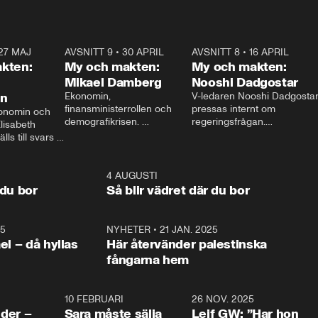
27 MAJ
3:51
AVSNITT 9
•
30 APRIL
24:00
AVSNITT 8
•
16 APRIL
25:1
kten:
My och makten:
My och makten:
Mikael Damberg
Nooshi Dadgostar
on
Ekonomin, 
V-ledaren Nooshi Dadgostar
finansministerrollen och 
pressas internt om 
onomin och 
demografikrisen. 
regeringsfrågan.

lisabeth 
Oppositionen ställs till svars 
I Aftonbladets 
ls till svars 
när Socialdemokraternas 
partiledarutfrågning ”My 
stern gästar 
Mikael Damberg gästar My 
och Makten” sätter hon ner 
My och Makten. 
och Makten. 
foten mot kritikerna:

1:06
4 AUGUSTI
1:0
– Vi ställer upp i val. Ska vi 
 du bor
Så blir vädret där du bor
vara med så sitter vi förstås 
25
1:22
NYHETER
•
21 JAN. 2025
0:5
ael – då hyllas
Här återvänder palestinska
fångarna hem
4:24
10 FEBRUARI
4:13
26 NOV. 2025
8:1
der –
Sara måste sälja
Leif GW: ”Har hon