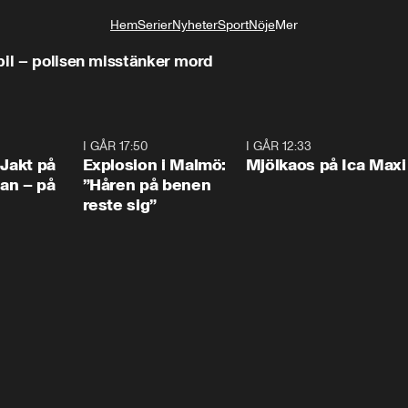
Hem
Serier
Nyheter
Sport
Nöje
Mer
Livsstil
bil – polisen misstänker mord
0:33
I GÅR 17:50
1:10
I GÅR 12:33
0:2
 Jakt på
Explosion i Malmö:
Mjölkaos på Ica Maxi
an – på
”Håren på benen
reste sig”