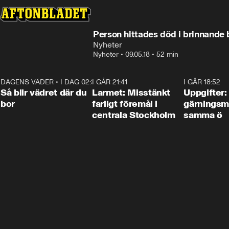
Person hittades död i brinnande 
Nyheter
Nyheter
•
09.05.18
•
52 min
DAGENS VÄDER
•
I DAG 02:30
1:06
I GÅR 21:41
0:35
I GÅR 18:52
Så blir vädret där du
Larmet: Misstänkt
Uppgifter:
bor
farligt föremål i
gärningsm
centrala Stockholm
samma ö