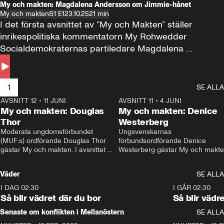
My och makten: Magdalena Andersson om Jimmie-hånet
My och makten
S1 E1
23.10.25
21 min
I det första avsnittet av ”My och Makten” ställer 
inrikespolitiska kommentatorn My Rohwedder 
Socialdemokraternas partiledare Magdalena 
Andersson till svars.
1
SE ALLA
AVSNITT 12
•
11 JUNI
26:27
AVSNITT 11
•
4 JUNI
2
My och makten: Douglas
My och makten: Denice
Thor
Westerberg
Moderata ungdomsförbundet 
Ungsvenskarnas 
(MUF:s) ordförande Douglas Thor 
förbundsordförande Denice 
gästar My och makten. I avsnittet 
Westerberg gästar My och makten.
diskuteras tonårsutvisningarna och 
avsnittet diskuteras migrationsfrå
hur Moderaterna ska locka väljare till 
och hur SD ska locka kvinnliga 
Väder
SE ALLA
valet i höst. 
väljare. 
I DAG 02:30
1:06
I GÅR 02:30
Så blir vädret där du bor
Så blir vädr
Senaste om konflikten i Mellanöstern
SE ALLA