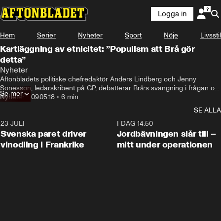
Logga in
Hem
Serier
Nyheter
Sport
Nöje
Livsstil
Kartläggning av etnicitet: ”Populism att Brå gör
detta”
Nyheter
Aftonbladets politiske chefredaktör Anders Lindberg och Jenny 
Sonesson, ledarskribent på GP, debatterar Brå:s svängning i frågan om 
Se mer
kartläggning av gärningspersoners etnicitet.
Nyheter
•
09.05.18
•
6 min
SE ALLA
23 JULI
1:52
I DAG 14:50
Svenska paret driver
Jordbävningen slår till –
vinodling i Frankrike
mitt under operationen