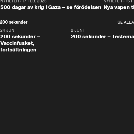
NYHETER
•
17 FEB. 2025
0:45
NYHETER
•
16 F
500 dagar av krig i Gaza – se förödelsen
Nya vapen ti
200 sekunder
SE ALLA
24 JUNI
5:00
2 JUNI
200 sekunder –
200 sekunder – Testern
Vaccinfusket,
fortsättningen