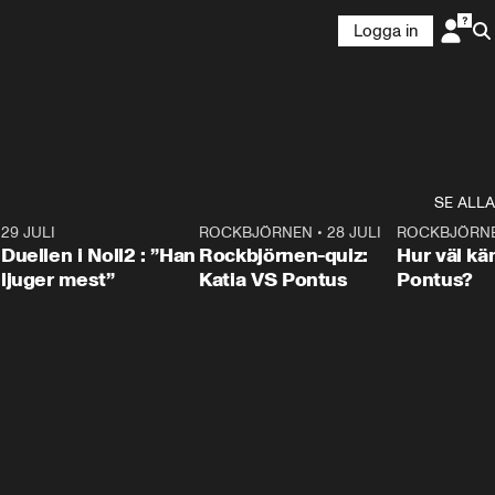
Logga in
SE ALLA
9
29 JULI
0:47
ROCKBJÖRNEN
•
28 JULI
0:15
ROCKBJÖRN
Duellen i Noll2 : ”Han
Rockbjörnen-quiz:
Hur väl kä
ljuger mest”
Katia VS Pontus
Pontus?