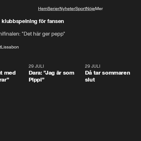
Hem
Serier
Nyheter
Sport
Nöje
Mer
Livsstil
 klubbspelning för fansen
ifinalen: "Det här ger pepp"
t
Lissabon
1:02
29 JULI
0:41
29 JULI
0:3
at med
Dara: ”Jag är som
Då tar sommaren
rar”
Pippi”
slut