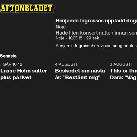
Benjamin Ingrossos uppladdning:
Nöje
Hade liten konsert natten innan sem
Nöje
•
10.05.18
•
99 sek
Benjamin Ingrosso
Eurovision song contes
Senaste
I GÅR 10:42
1:04
4 AUGUSTI
0:24
3 AUGUSTI
Lasse Holm sätter
Beskedet om nästa
This or th
plus på livet
år: ”Bestämt mig”
Dara: ”Väg