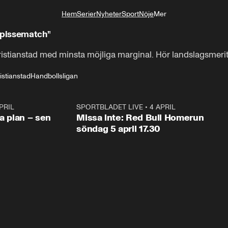
Hem
Serier
Nyheter
Sport
Nöje
Mer
Livsstil
 pissematch”
stianstad med minsta möjliga marginal. Hör landslagsmerit
istianstad
Handbollsligan
PRIL
1:03
SPORTBLADET LIVE
•
4 APRIL
1:0
va plan – sen
Missa inte: Red Bull Homerun
söndag 5 april 17.30