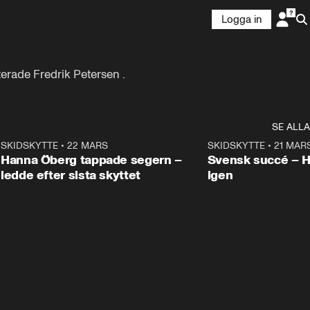
Logga in
erade Fredrik Petersen .
SE ALLA
9
SKIDSKYTTE
•
22 MARS
0:55
SKIDSKYTTE
•
21 MAR
Hanna Öberg tappade segern –
Svensk succé – 
ledde efter sista skyttet
igen