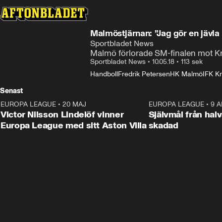
Malmöstjärnan: ”Jag gör en jävla
Sportbladet News
Malmö förlorade SM-finalen mot Kri
Sportbladet News
•
10.05.18
•
113 sek
Handboll
Fredrik Petersen
HK Malmö
IFK Kr
Senast
EUROPA LEAGUE
•
20 MAJ
1:32
EUROPA LEAGUE
•
9 A
Victor Nilsson Lindelöf vinner
Självmål från hal
Europa League med sitt Aston Villa
skadad