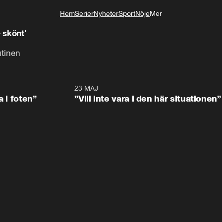
Hem
Serier
Nyheter
Sport
Nöje
Mer
Livsstil
: 'Inte skönt'
utinen
0:53
23 MAJ
0:4
a i foten”
”Vill inte vara i den här situationen”