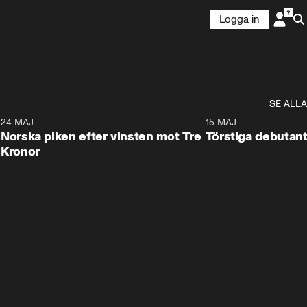
Logga in
SE ALLA
8
24 MAJ
0:26
15 MAJ
Norska piken efter vinsten mot Tre
Törstiga debutant
Kronor