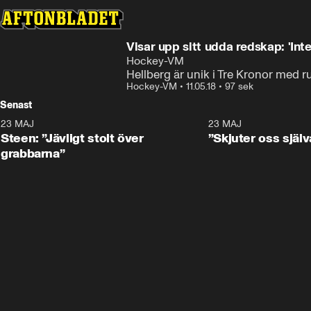
Visar upp sitt udda redskap
Hockey-VM
Hellberg är unik i Tre Kronor med r
Hockey-VM
•
11.05.18
•
97 sek
Senast
23 MAJ
0:59
23 MAJ
Steen: ”Jävligt stolt över
”Skjuter oss själv
grabbarna”