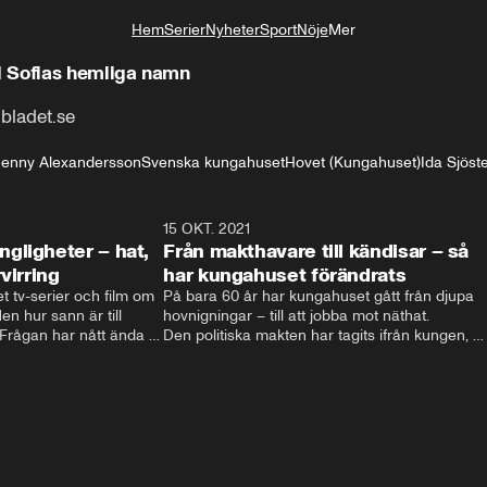
Hem
Serier
Nyheter
Sport
Nöje
Mer
Livsstil
d Sofias hemliga namn
nbladet.se
Jenny Alexandersson
Svenska kungahuset
Hovet (Kungahuset)
Ida Sjöst
4:06
15 OKT. 2021
4:2
gligheter – hat,
Från makthavare till kändisar – så
virring
har kungahuset förändrats
t tv-serier och film om 
På bara 60 år har kungahuset gått från djupa 
n hur sann är till 
hovnigningar – till att jobba mot näthat. 

ågan har nått ända till 
Den politiska makten har tagits ifrån kungen, 
nien.  Filmatiseringarna 
och kungligheterna försöker istället att hitta 
och hat till 
nya sätt att vara relevanta. Välgörenhet, att 
t svenska kungahuset 
lyfta viktiga frågor och agera förebild är vägen 
 svenska kungaserier 
som vårat kungahus har valt. 

Men eftersom att varje ny regent själv 
bestämmer sin roll kan kungahuset komma att 
fortsätta förändras – för att följa med tiden.