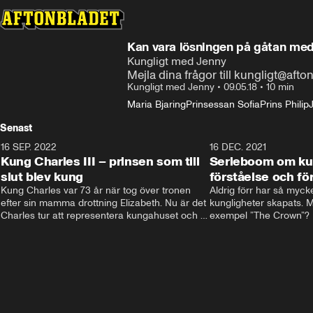
Kan vara lösningen på gåtan me
Kungligt med Jenny
Mejla dina frågor till kungligt@afto
Kungligt med Jenny
•
09.05.18
•
10 min
Maria Bjaring
Prinsessan Sofia
Prins Philip
Senast
16 SEP. 2022
3:40
16 DEC. 2021
Kung Charles III – prinsen som till
Serieboom om kun
slut blev kung
förståelse och för
Kung Charles var 73 år när tog över tronen 
Aldrig förr har så mycke
efter sin mamma drottning Elizabeth. Nu är det 
kungligheter skapats. Me
Charles tur att representera kungahuset och 
exempel ”The Crown”? Fr
Storbritannien och sätta sin egen prägel på 
ministernivå i Storbritan
den kungliga rollen.
har både gett förståelse 
kungligheterna. Och de
kommer inte undan: två
är på gång.