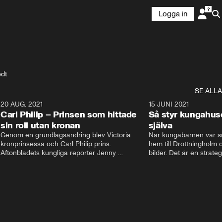
Logga in
edt
SE ALLA
5
20 AUG. 2021
3:35
15 JUNI 2021
Carl Philip – Prinsen som hittade
Så styr kungahus
sin roll utan kronan
själva
Genom en grundlagsändring blev Victoria  
När kungabarnen var sm
kronprinsessa och Carl Philip prins. 
hem till Drottningholm oc
Aftonbladets kungliga reporter Jenny 
bilder. Det är en strate
Alexandersson och kungliga experten Sara 
avlägsen i dag. Nu styrs
Ericsson berättar om prins Carl Philips liv och 
Instagram och Facebook
han väg att finna sin roll utan kronan. De 
Kungahusets sociala med
berättar om hans stora intresse och hur han 
skyltfönster ut mot folk
fick sin kärlek Sofia.
pr. Följarna får en känsl
men kom ihåg att bakom
dessa konton finns en st