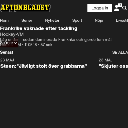
Logga in
Hem
Serier
Nyheter
Sport
Nöje
Livsstil
Frankrike vaknade efter tackling
Hockey-VM
Låg under – sedan dominerade Frankrike och gjorde fem mål.
Se mer
Hockey-VM
•
11.05.18
•
57 sek
Senast
SE ALLA
23 MAJ
0:59
23 MAJ
Steen: ”Jävligt stolt över grabbarna”
”Skjuter oss