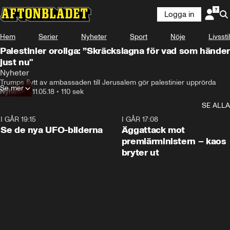
Logga in
Hem
Serier
Nyheter
Sport
Nöje
Livsstil
Palestinier oroliga: ”Skräckslagna för vad som händer
just nu"
Nyheter
Trumps flytt av ambassaden till Jerusalem gör palestinier upprörda
Se mer
Nyheter
•
11.05.18
•
110 sek
SE ALLA
I GÅR 19:15
0:36
I GÅR 17:08
Se de nya UFO-bilderna
Äggattack mot
premiärministern – kaos
bryter ut