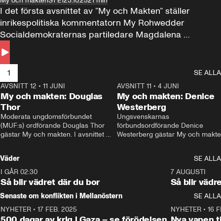
My och makten
S1 E1
23.10.25
21 min
I det första avsnittet av ”My och Makten” ställer 
inrikespolitiska kommentatorn My Rohwedder 
Socialdemokraternas partiledare Magdalena 
Andersson till svars.
1
SE ALLA
AVSNITT 12
•
11 JUNI
26:27
AVSNITT 11
•
4 JUNI
2
My och makten: Douglas
My och makten: Denice
Thor
Westerberg
Moderata ungdomsförbundet 
Ungsvenskarnas 
(MUF:s) ordförande Douglas Thor 
förbundsordförande Denice 
gästar My och makten. I avsnittet 
Westerberg gästar My och makten.
diskuteras tonårsutvisningarna och 
avsnittet diskuteras migrationsfrå
hur Moderaterna ska locka väljare till 
och hur SD ska locka kvinnliga 
Väder
SE ALLA
valet i höst. 
väljare. 
I GÅR 02:30
1:06
7 AUGUSTI
Så blir vädret där du bor
Så blir vädr
Senaste om konflikten i Mellanöstern
SE ALLA
NYHETER
•
17 FEB. 2025
0:45
NYHETER
•
16 F
500 dagar av krig i Gaza – se förödelsen
Nya vapen ti