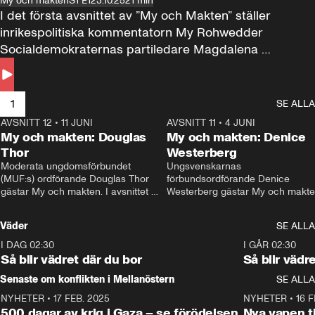
My och makten
S1 E1
23.10.25
21 min
I det första avsnittet av ”My och Makten” ställer 
inrikespolitiska kommentatorn My Rohwedder 
Socialdemokraternas partiledare Magdalena 
Andersson till svars.
1
SE ALLA
AVSNITT 12
•
11 JUNI
26:27
AVSNITT 11
•
4 JUNI
2
My och makten: Douglas
My och makten: Denice
Thor
Westerberg
Moderata ungdomsförbundet 
Ungsvenskarnas 
(MUF:s) ordförande Douglas Thor 
förbundsordförande Denice 
gästar My och makten. I avsnittet 
Westerberg gästar My och makten.
diskuteras tonårsutvisningarna och 
avsnittet diskuteras migrationsfrå
hur Moderaterna ska locka väljare till 
och hur SD ska locka kvinnliga 
Väder
SE ALLA
valet i höst. 
väljare. 
I DAG 02:30
1:06
I GÅR 02:30
Så blir vädret där du bor
Så blir vädr
Senaste om konflikten i Mellanöstern
SE ALLA
NYHETER
•
17 FEB. 2025
0:45
NYHETER
•
16 F
500 dagar av krig i Gaza – se förödelsen
Nya vapen ti