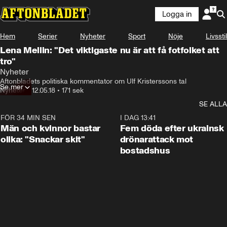
Logga in
Hem
Serier
Nyheter
Sport
Nöje
Livsstil
Lena Mellin: "Det viktigaste nu är att få fotfolket att
tro"
Nyheter
Aftonbladets politiska kommentator om Ulf Kristerssons tal
Se mer
Nyheter
•
12.05.18
•
171 sek
SE ALLA
FÖR 34 MIN SEN
1:11
I DAG 13:41
Män och kvinnor bastar
Fem döda efter ukrainsk
olika: "Snackar skit"
drönarattack mot
bostadshus