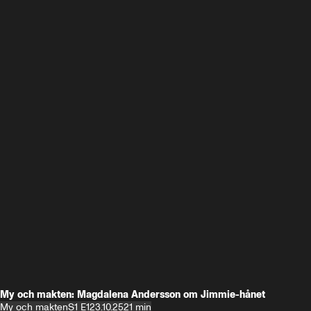
My och makten: Magdalena Andersson om Jimmie-hånet
My och makten
S1 E1
23.10.25
21 min