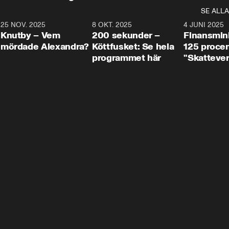
SE ALLA
3
25 NOV. 2025
31:05
8 OKT. 2025
4:29
4 JUNI 2025
Knutby – Vem
200 sekunder –
Finansmin
mördade Alexandra?
Köttfusket: Se hela
125 procent
programmet här
"Skattever
viktig uppg