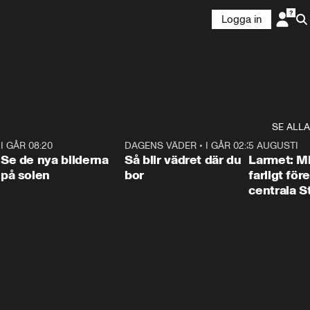
Logga in
SE ALLA
6
I GÅR 08:20
0:31
DAGENS VÄDER
•
I GÅR 02:30
1:06
5 AUGUSTI
Se de nya bilderna
Så blir vädret där du
Larmet: M
på solen
bor
farligt för
centrala 