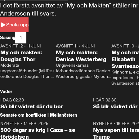
I det första avsnittet av ”My och Makten” ställe
Andersson till svars.
Spela upp
1
Säsong
AVSNITT 12
•
11 JUNI
26:27
AVSNITT 11
•
4 JUNI
23:40
AVSNITT 10
•
My och makten:
My och makten:
My och ma
Douglas Thor
Denice Westerberg
Elisabeth
Moderata 
Ungsvenskarnas 
Svantess
ungdomsförbundet (MUF:s) 
förbundsordförande Denice 
Kvinnorna, ek
ordförande Douglas Thor 
Westerberg gästar My och 
migrationen. E
gästar My och makten. I 
makten. I avsnittet 
Svantesson stäl
avsnittet diskuteras 
diskuteras migrationsfrågan 
när finansmini
Väder
tonårsutvisningarna och hur 
och hur SD ska locka 
Moderaterna ska locka 
kvinnliga väljare. 
I DAG 02:30
1:06
I GÅR 02:30
väljare till valet i höst. 
Så blir vädret där du bor
Så blir vädret där
Senaste om konflikten i Mellanöstern
NYHETER
•
17 FEB. 2025
0:45
NYHETER
•
16 FEB. 20
500 dagar av krig i Gaza – se
Nya vapen till Isr
förödelsen
Trump