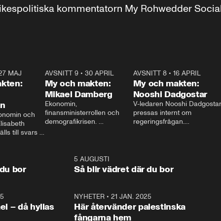
r inrikespolitiska kommentatorn My Rohwedder Soci
27 MAJ
3:51
AVSNITT 9
•
30 APRIL
24:00
AVSNITT 8
•
16 APRIL
25:1
kten:
My och makten:
My och makten:
Mikael Damberg
Nooshi Dadgostar
on
Ekonomin, 
V-ledaren Nooshi Dadgostar
finansministerrollen och 
pressas internt om 
onomin och 
demografikrisen. 
regeringsfrågan.

lisabeth 
Oppositionen ställs till svars 
I Aftonbladets 
ls till svars 
när Socialdemokraternas 
partiledarutfrågning ”My 
stern gästar 
Mikael Damberg gästar My 
och Makten” sätter hon ner 
My och Makten. 
och Makten. 
foten mot kritikerna:

1:06
5 AUGUSTI
1:0
– Vi ställer upp i val. Ska vi 
 du bor
Så blir vädret där du bor
vara med så sitter vi förstås 
25
1:22
NYHETER
•
21 JAN. 2025
0:5
ael – då hyllas
Här återvänder palestinska
fångarna hem