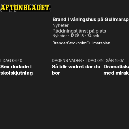
Brand i våningshus på Gullmarsp
Nyheter
Räddningstjänst på plats
Nyheter
•
12.05.18
•
74 sek
Bränder
Stockholm
Gullmarsplan
I DAG 06:40
0:35
DAGENS VÄDER
•
I DAG 02:30
1:06
I GÅR 19:07
Sex dödade i
Så blir vädret där du
Dramatisk
skolskjutning
bor
med miraku