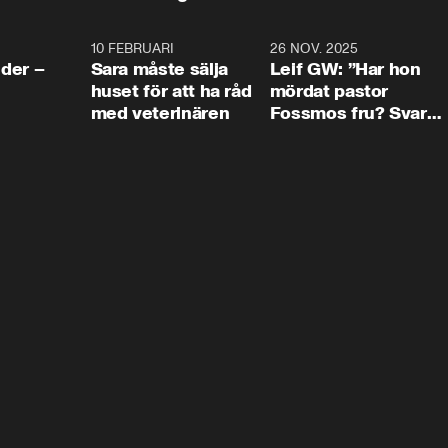
4:24
10 FEBRUARI
4:13
26 NOV. 2025
8:1
der –
Sara måste sälja
Leif GW: ”Har hon
huset för att ha råd
mördat pastor
med veterinären
Fossmos fru? Svar
nej.”