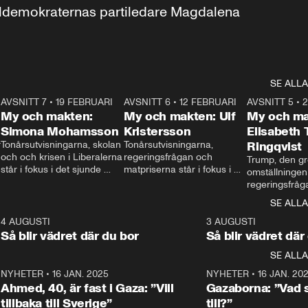
aldemokraternas partiledare Magdalena 
SE ALLA
7
AVSNITT 7
•
19 FEBRUARI
24:30
AVSNITT 6
•
12 FEBRUARI
27:30
AVSNITT 5
•
My och makten:
My och makten: Ulf
My och ma
Simona Mohamsson
Kristersson
Elisabeth
 
Tonårsutvisningarna, skolan 
Tonårsutvisningarna, 
Ringqvist
och och krisen i Liberalerna 
regeringsfrågan och 
Trump, den gr
står i fokus i det sjunde 
matpriserna står i fokus i 
omställningen
avsnittet av ”My och 
det sjätte avsnittet av ”My 
regeringsfråga
makten”. Se när 
och makten”. Se när 
centrum i det 
SE ALLA
Aftonbladets inrikespolitiska 
Aftonbladets inrikespolitiska 
avsnittet av ”
kommentator My 
kommentator My 
6
4 AUGUSTI
1:06
3 AUGUSTI
Makten”. Se nä
Rohwedder ställer 
Rohwedder ställer 
Så blir vädret där du bor
Så blir vädret där
Aftonbladets in
utbildnings- och 
statsminister Ulf Kristersson 
kommentator 
SE ALLA
integrationsminister Simona 
till svars.
Rohwedder stäl
Mohamsson till svars.
Centerpartiets
2
NYHETER
•
16 JAN. 2025
1:01
NYHETER
•
16 JAN. 20
Thand Ring till
Ahmed, 40, är fast i Gaza: ”Vill
Gazaborna: ”Vad s
tillbaka till Sverige”
till?”