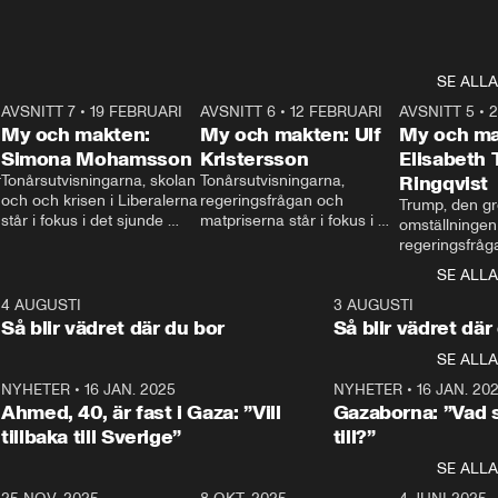
SE ALLA
7
AVSNITT 7
•
19 FEBRUARI
24:30
AVSNITT 6
•
12 FEBRUARI
27:30
AVSNITT 5
•
My och makten:
My och makten: Ulf
My och ma
Simona Mohamsson
Kristersson
Elisabeth
 
Tonårsutvisningarna, skolan 
Tonårsutvisningarna, 
Ringqvist
och och krisen i Liberalerna 
regeringsfrågan och 
Trump, den gr
står i fokus i det sjunde 
matpriserna står i fokus i 
omställningen
avsnittet av ”My och 
det sjätte avsnittet av ”My 
regeringsfråga
makten”. Se när 
och makten”. Se när 
centrum i det 
SE ALLA
Aftonbladets inrikespolitiska 
Aftonbladets inrikespolitiska 
avsnittet av ”
kommentator My 
kommentator My 
6
4 AUGUSTI
1:06
3 AUGUSTI
Makten”. Se nä
Rohwedder ställer 
Rohwedder ställer 
Så blir vädret där du bor
Så blir vädret där
Aftonbladets in
utbildnings- och 
statsminister Ulf Kristersson 
kommentator 
SE ALLA
integrationsminister Simona 
till svars.
Rohwedder stäl
Mohamsson till svars.
Centerpartiets
2
NYHETER
•
16 JAN. 2025
1:01
NYHETER
•
16 JAN. 20
Thand Ring till
Ahmed, 40, är fast i Gaza: ”Vill
Gazaborna: ”Vad s
tillbaka till Sverige”
till?”
SE ALLA