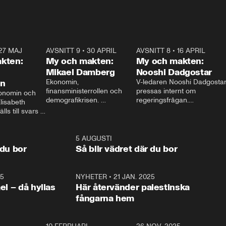
27 MAJ
3:51
AVSNITT 9
•
30 APRIL
24:00
AVSNITT 8
•
16 APRIL
25:1
kten:
My och makten:
My och makten:
Mikael Damberg
Nooshi Dadgostar
on
Ekonomin, 
V-ledaren Nooshi Dadgostar
finansministerrollen och 
pressas internt om 
onomin och 
demografikrisen. 
regeringsfrågan.

lisabeth 
Oppositionen ställs till svars 
I Aftonbladets 
ls till svars 
när Socialdemokraternas 
partiledarutfrågning ”My 
stern gästar 
Mikael Damberg gästar My 
och Makten” sätter hon ner 
My och Makten. 
och Makten. 
foten mot kritikerna:

1:06
5 AUGUSTI
1:0
– Vi ställer upp i val. Ska vi 
 du bor
Så blir vädret där du bor
vara med så sitter vi förstås 
25
1:22
NYHETER
•
21 JAN. 2025
0:5
ael – då hyllas
Här återvänder palestinska
fångarna hem