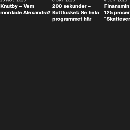
3
25 NOV. 2025
31:05
8 OKT. 2025
4:29
4 JUNI 2025
Knutby – Vem
200 sekunder –
Finansmin
mördade Alexandra?
Köttfusket: Se hela
125 procent
programmet här
"Skattever
viktig uppg