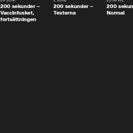
24 JUNI
5:00
2 JUNI
4:23
20 APRIL
200 sekunder –
200 sekunder –
200 sekun
Vaccinfusket,
Testerna
Normal
fortsättningen