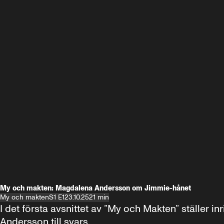
My och makten: Magdalena Andersson om Jimmie-hånet
My och makten
S1 E1
23.10.25
21 min
I det första avsnittet av ”My och Makten” ställe
Andersson till svars.