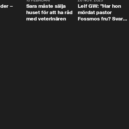
4:24
10 FEBRUARI
4:13
26 NOV. 2025
8:1
der –
Sara måste sälja
Leif GW: ”Har hon
huset för att ha råd
mördat pastor
med veterinären
Fossmos fru? Svar
nej.”