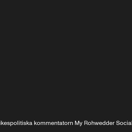
r inrikespolitiska kommentatorn My Rohwedder Soci