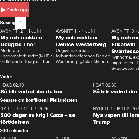
Spela upp
1
Säsong
AVSNITT 12
•
11 JUNI
26:27
AVSNITT 11
•
4 JUNI
23:40
AVSNITT 10
•
My och makten:
My och makten:
My och ma
Douglas Thor
Denice Westerberg
Elisabeth
Moderata 
Ungsvenskarnas 
Svantess
ungdomsförbundet (MUF:s) 
förbundsordförande Denice 
Kvinnorna, ek
ordförande Douglas Thor 
Westerberg gästar My och 
migrationen. E
gästar My och makten. I 
makten. I avsnittet 
Svantesson stäl
avsnittet diskuteras 
diskuteras migrationsfrågan 
när finansmini
Väder
tonårsutvisningarna och hur 
och hur SD ska locka 
Moderaterna ska locka 
kvinnliga väljare. 
I DAG 02:30
1:06
I GÅR 02:30
väljare till valet i höst. 
Så blir vädret där du bor
Så blir vädret där
Senaste om konflikten i Mellanöstern
NYHETER
•
17 FEB. 2025
0:45
NYHETER
•
16 FEB. 20
500 dagar av krig i Gaza – se
Nya vapen till Isr
förödelsen
Trump
200 sekunder