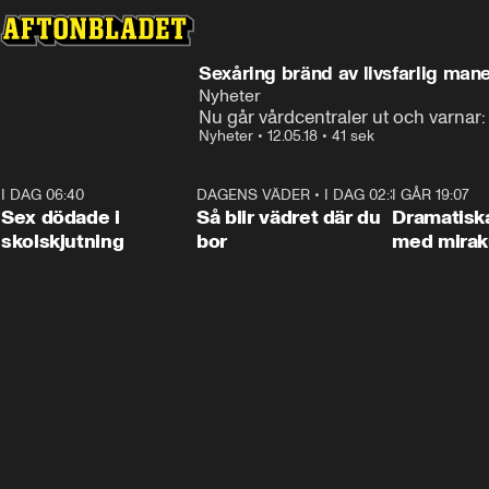
Sexåring bränd av livsfarlig man
Nyheter
Nu går vårdcentraler ut och varnar:
Nyheter
•
12.05.18
•
41 sek
I DAG 06:40
0:47
DAGENS VÄDER
•
I DAG 02:30
1:06
I GÅR 19:07
Sex dödade i
Så blir vädret där du
Dramatisk
skolskjutning
bor
med miraku