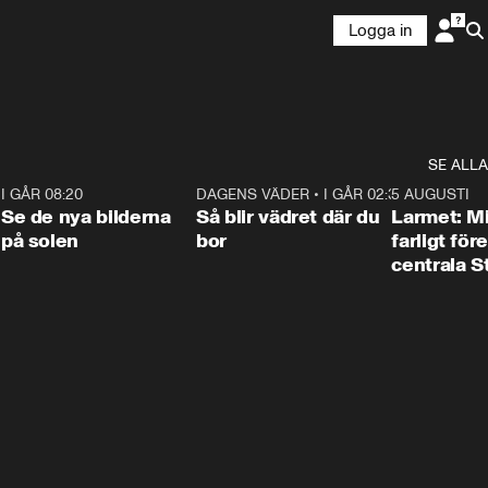
Logga in
SE ALLA
6
I GÅR 08:20
0:31
DAGENS VÄDER
•
I GÅR 02:30
1:06
5 AUGUSTI
Se de nya bilderna
Så blir vädret där du
Larmet: M
på solen
bor
farligt för
centrala 