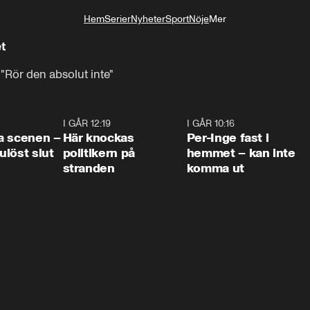
Hem
Serier
Nyheter
Sport
Nöje
Mer
Livsstil
et
 "Rör den absolut inte"
0:42
I GÅR 12:19
0:45
I GÅR 10:16
1:2
a scenen –
Här knockas
Per-Inge fast i
löst slut
politikern på
hemmet – kan inte
stranden
komma ut