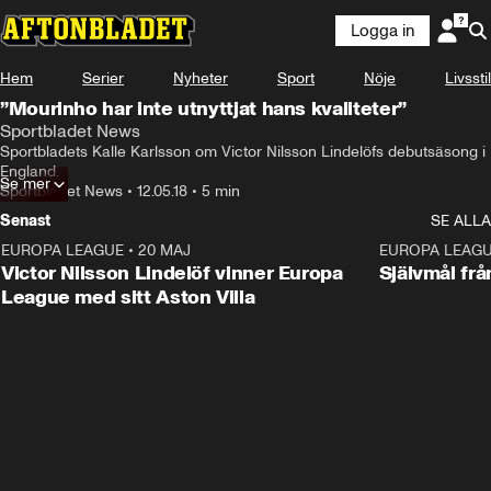
Logga in
Hem
Serier
Nyheter
Sport
Nöje
Livsstil
”Mourinho har inte utnyttjat hans kvaliteter”
Sportbladet News
Sportbladets Kalle Karlsson om Victor Nilsson Lindelöfs debutsäsong i 
England.
Se mer
Sportbladet News
•
12.05.18
•
5 min
Senast
SE ALLA
EUROPA LEAGUE
•
20 MAJ
1:32
EUROPA LEAG
Victor Nilsson Lindelöf vinner Europa
Självmål frå
League med sitt Aston Villa