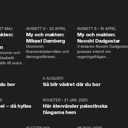
27 MAJ
3:51
AVSNITT 9
•
30 APRIL
24:00
AVSNITT 8
•
16 APRIL
25:1
kten:
My och makten:
My och makten:
Mikael Damberg
Nooshi Dadgostar
on
Ekonomin, 
V-ledaren Nooshi Dadgostar
finansministerrollen och 
pressas internt om 
onomin och 
demografikrisen. 
regeringsfrågan.

lisabeth 
Oppositionen ställs till svars 
I Aftonbladets 
ls till svars 
när Socialdemokraternas 
partiledarutfrågning ”My 
stern gästar 
Mikael Damberg gästar My 
och Makten” sätter hon ner 
My och Makten. 
och Makten. 
foten mot kritikerna:

1:06
5 AUGUSTI
1:0
– Vi ställer upp i val. Ska vi 
 du bor
Så blir vädret där du bor
vara med så sitter vi förstås 
25
1:22
NYHETER
•
21 JAN. 2025
0:5
ael – då hyllas
Här återvänder palestinska
fångarna hem