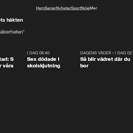
Hem
Serier
Nyheter
Sport
Nöje
Mer
Livsstil
ts häkten
säkerheten"
1:36
I DAG 06:40
0:47
DAGENS VÄDER
•
I DAG 02
1:0
ari: S
Sex dödade i
Så blir vädret där du
r våra
skolskjutning
bor