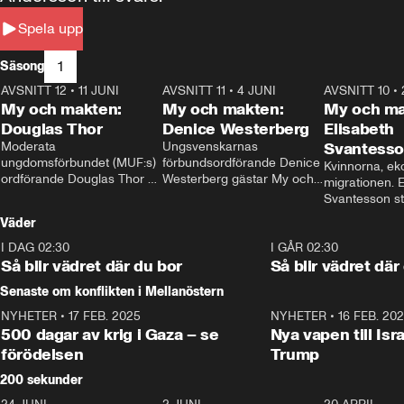
Spela upp
1
Säsong
AVSNITT 12
•
11 JUNI
26:27
AVSNITT 11
•
4 JUNI
23:40
AVSNITT 10
•
My och makten:
My och makten:
My och ma
Douglas Thor
Denice Westerberg
Elisabeth
Moderata 
Ungsvenskarnas 
Svantess
ungdomsförbundet (MUF:s) 
förbundsordförande Denice 
Kvinnorna, ek
ordförande Douglas Thor 
Westerberg gästar My och 
migrationen. E
gästar My och makten. I 
makten. I avsnittet 
Svantesson stäl
avsnittet diskuteras 
diskuteras migrationsfrågan 
när finansmini
Väder
tonårsutvisningarna och hur 
och hur SD ska locka 
Moderaterna ska locka 
kvinnliga väljare. 
I DAG 02:30
1:06
I GÅR 02:30
väljare till valet i höst. 
Så blir vädret där du bor
Så blir vädret där
Senaste om konflikten i Mellanöstern
NYHETER
•
17 FEB. 2025
0:45
NYHETER
•
16 FEB. 20
500 dagar av krig i Gaza – se
Nya vapen till Isr
förödelsen
Trump
200 sekunder