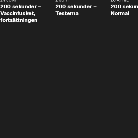
24 JUNI
5:00
2 JUNI
4:23
20 APRIL
200 sekunder –
200 sekunder –
200 sekun
Vaccinfusket,
Testerna
Normal
fortsättningen