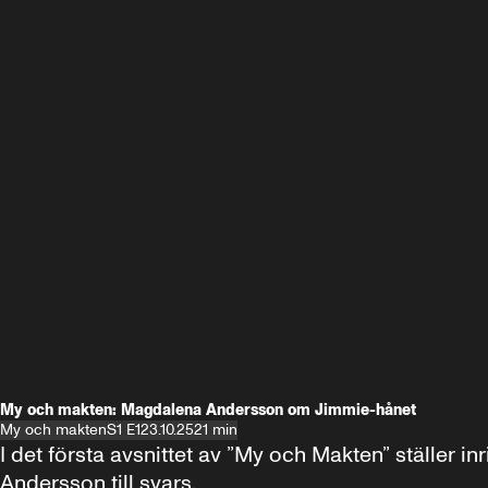
My och makten: Magdalena Andersson om Jimmie-hånet
My och makten
S1 E1
23.10.25
21 min
I det första avsnittet av ”My och Makten” ställe
Andersson till svars.