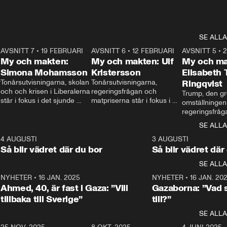
SE ALLA
7
AVSNITT 7
•
19 FEBRUARI
24:30
AVSNITT 6
•
12 FEBRUARI
27:30
AVSNITT 5
•
My och makten:
My och makten: Ulf
My och ma
Simona Mohamsson
Kristersson
Elisabeth
 
Tonårsutvisningarna, skolan 
Tonårsutvisningarna, 
Ringqvist
och och krisen i Liberalerna 
regeringsfrågan och 
Trump, den gr
står i fokus i det sjunde 
matpriserna står i fokus i 
omställningen
avsnittet av ”My och 
det sjätte avsnittet av ”My 
regeringsfråga
makten”. Se när 
och makten”. Se när 
centrum i det 
SE ALLA
Aftonbladets inrikespolitiska 
Aftonbladets inrikespolitiska 
avsnittet av ”
kommentator My 
kommentator My 
6
4 AUGUSTI
1:06
3 AUGUSTI
Makten”. Se nä
Rohwedder ställer 
Rohwedder ställer 
Så blir vädret där du bor
Så blir vädret där
Aftonbladets in
utbildnings- och 
statsminister Ulf Kristersson 
kommentator 
SE ALLA
integrationsminister Simona 
till svars.
Rohwedder stäl
Mohamsson till svars.
Centerpartiets
2
NYHETER
•
16 JAN. 2025
1:01
NYHETER
•
16 JAN. 20
Thand Ring till
Ahmed, 40, är fast i Gaza: ”Vill
Gazaborna: ”Vad s
tillbaka till Sverige”
till?”
SE ALLA