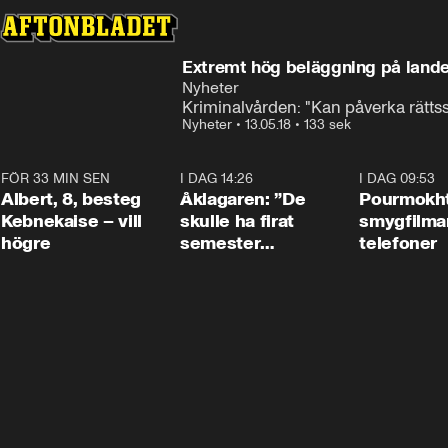
Extremt hög beläggning på lande
Nyheter
Kriminalvården: "Kan påverka rätts
Nyheter
•
13.05.18
•
133 sek
FÖR 33 MIN SEN
0:54
I DAG 14:26
1:54
I DAG 09:53
Albert, 8, besteg
Åklagaren: ”De
Pourmokht
Kebnekaise – vill
skulle ha firat
smygfilma
högre
semester
telefoner
tillsammans”