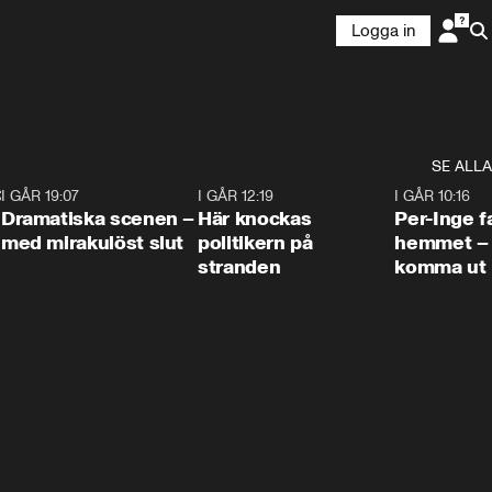
Logga in
SE ALLA
:30
6
I GÅR 19:07
0:42
I GÅR 12:19
0:45
I GÅR 10:16
Dramatiska scenen –
Här knockas
Per-Inge fa
med mirakulöst slut
politikern på
hemmet – 
stranden
komma ut