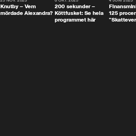
3
25 NOV. 2025
31:05
8 OKT. 2025
4:29
4 JUNI 2025
Knutby – Vem
200 sekunder –
Finansmin
mördade Alexandra?
Köttfusket: Se hela
125 procent
programmet här
"Skattever
viktig uppg