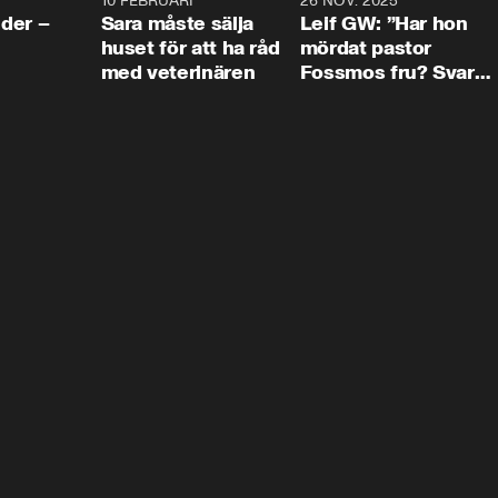
4:24
10 FEBRUARI
4:13
26 NOV. 2025
8:1
der –
Sara måste sälja
Leif GW: ”Har hon
huset för att ha råd
mördat pastor
med veterinären
Fossmos fru? Svar
nej.”