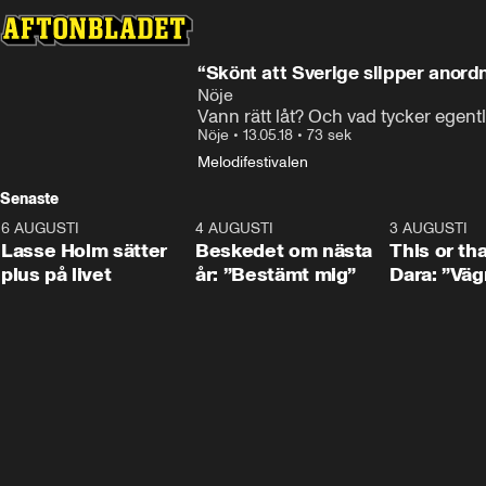
“Skönt att Sverige slipper anor
Nöje
Vann rätt låt? Och vad tycker egent
Nöje
•
13.05.18
•
73 sek
Melodifestivalen
Senaste
6 AUGUSTI
1:04
4 AUGUSTI
0:24
3 AUGUSTI
Lasse Holm sätter
Beskedet om nästa
This or th
plus på livet
år: ”Bestämt mig”
Dara: ”Väg