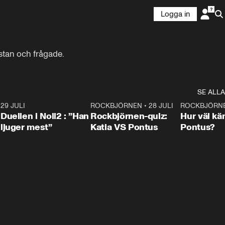
Logga in
 stan och frågade.
SE ALLA
9
29 JULI
0:47
ROCKBJÖRNEN
•
28 JULI
0:15
ROCKBJÖRN
Duellen i Noll2 : ”Han
Rockbjörnen-quiz:
Hur väl kä
ljuger mest”
Katia VS Pontus
Pontus?