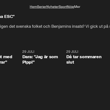
Hem
Serier
Nyheter
Sport
Nöje
Mer
Livsstil
dna ESC”
ligen det svenska folket och Benjamins insats? Vi gick ut på
1:02
29 JULI
0:41
29 JULI
0:3
at med
Dara: ”Jag är som
Då tar sommaren
rar”
Pippi”
slut