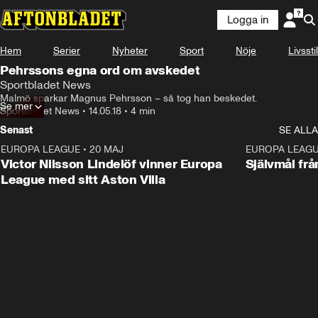
Logga in
Hem
Serier
Nyheter
Sport
Nöje
Livsstil
Pehrssons egna ord om avskedet
Sportbladet News
Malmö sparkar Magnus Pehrsson – så tog han beskedet.
Se mer
Sportbladet News
•
14.05.18
•
4 min
Senast
SE ALLA
EUROPA LEAGUE
•
20 MAJ
1:32
EUROPA LEAG
Victor Nilsson Lindelöf vinner Europa
Självmål frå
League med sitt Aston Villa