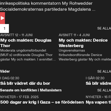
inrikespolitiska kommentatorn My Rohwedder 
Socialdemokraternas partiledare Magdalena 
Andersson till svars.
1
SE ALLA
AVSNITT 12
•
11 JUNI
26:27
AVSNITT 11
•
4 JUNI
2
My och makten: Douglas
My och makten: Denice
Thor
Westerberg
Moderata ungdomsförbundet 
Ungsvenskarnas 
(MUF:s) ordförande Douglas Thor 
förbundsordförande Denice 
gästar My och makten. I avsnittet 
Westerberg gästar My och makten.
diskuteras tonårsutvisningarna och 
avsnittet diskuteras migrationsfrå
hur Moderaterna ska locka väljare till 
och hur SD ska locka kvinnliga 
Väder
SE ALLA
valet i höst. 
väljare. 
I DAG 02:30
1:06
I GÅR 02:30
Så blir vädret där du bor
Så blir vädr
Senaste om konflikten i Mellanöstern
SE ALLA
NYHETER
•
17 FEB. 2025
0:45
NYHETER
•
16 F
500 dagar av krig i Gaza – se förödelsen
Nya vapen ti