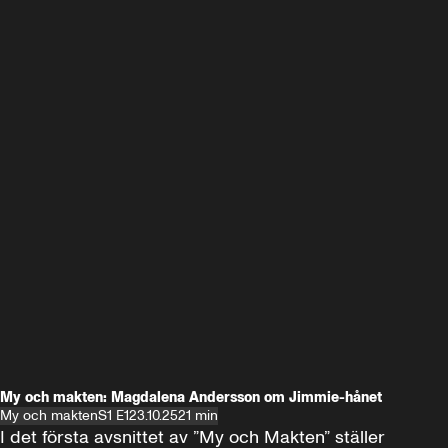
My och makten: Magdalena Andersson om Jimmie-hånet
My och makten
S1 E1
23.10.25
21 min
I det första avsnittet av ”My och Makten” ställer 