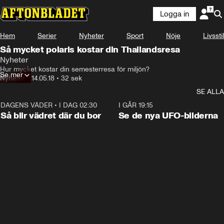
Logga in
Hem
Serier
Nyheter
Sport
Nöje
Livsstil
Så mycket polaris kostar din Thailandsresa
Nyheter
Hur mycket kostar din semesterresa för miljön?
Se mer
Nyheter
•
14.05.18
•
32 sek
SE ALLA
DAGENS VÄDER
•
I DAG 02:30
1:06
I GÅR 19:15
Så blir vädret där du bor
Se de nya UFO-bilderna