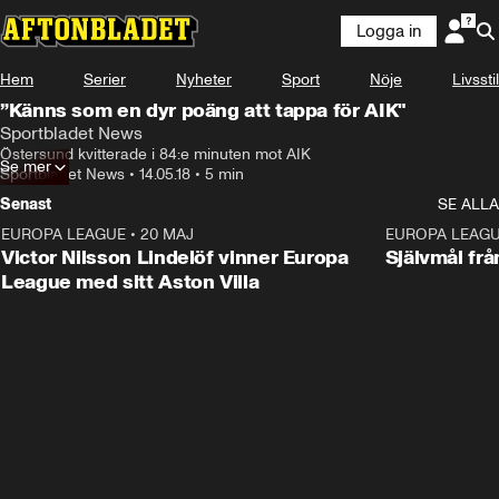
Logga in
Hem
Serier
Nyheter
Sport
Nöje
Livsstil
”Känns som en dyr poäng att tappa för AIK"
Sportbladet News
Östersund kvitterade i 84:e minuten mot AIK
Se mer
Sportbladet News
•
14.05.18
•
5 min
Senast
SE ALLA
EUROPA LEAGUE
•
20 MAJ
1:32
EUROPA LEAG
Victor Nilsson Lindelöf vinner Europa
Självmål frå
League med sitt Aston Villa